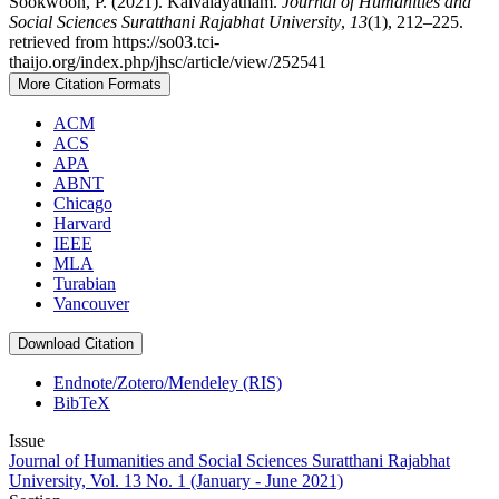
Sookwoon, P. (2021). Kaivalayatham.
Journal of Humanities and
Social Sciences Suratthani Rajabhat University
,
13
(1), 212–225.
retrieved from https://so03.tci-
thaijo.org/index.php/jhsc/article/view/252541
More Citation Formats
ACM
ACS
APA
ABNT
Chicago
Harvard
IEEE
MLA
Turabian
Vancouver
Download Citation
Endnote/Zotero/Mendeley (RIS)
BibTeX
Issue
Journal of Humanities and Social Sciences Suratthani Rajabhat
University, Vol. 13 No. 1 (January - June 2021)