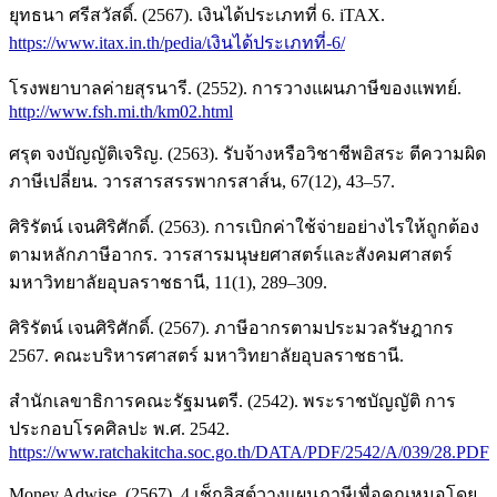
ยุทธนา ศรีสวัสดิ์. (2567). เงินได้ประเภทที่ 6. iTAX.
https://www.itax.in.th/pedia/เงินได้ประเภทที่-6/
โรงพยาบาลค่ายสุรนารี. (2552). การวางแผนภาษีของแพทย์.
http://www.fsh.mi.th/km02.html
ศรุต จงบัญญัติเจริญ. (2563). รับจ้างหรือวิชาชีพอิสระ ตีความผิด
ภาษีเปลี่ยน. วารสารสรรพากรสาส์น, 67(12), 43–57.
ศิริรัตน์ เจนศิริศักดิ์. (2563). การเบิกค่าใช้จ่ายอย่างไรให้ถูกต้อง
ตามหลักภาษีอากร. วารสารมนุษยศาสตร์และสังคมศาสตร์
มหาวิทยาลัยอุบลราชธานี, 11(1), 289–309.
ศิริรัตน์ เจนศิริศักดิ์. (2567). ภาษีอากรตามประมวลรัษฎากร
2567. คณะบริหารศาสตร์ มหาวิทยาลัยอุบลราชธานี.
สำนักเลขาธิการคณะรัฐมนตรี. (2542). พระราชบัญญัติ การ
ประกอบโรคศิลปะ พ.ศ. 2542.
https://www.ratchakitcha.soc.go.th/DATA/PDF/2542/A/039/28.PDF
Money Adwise. (2567). 4 เช็กลิสต์วางแผนภาษีเพื่อคุณหมอโดย