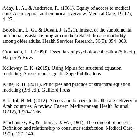
Aday, L. A., & Andersen, R. (1981). Equity of access to medical
care: A conceptual and empirical overview. Medical Care, 19(12),
4–27.
Booshehri, L. G., & Dugan, J. (2021). Impact of the supplemental
nutritional assistance program on diet-related disease morbidity
among older adults. Health Services Research, 56(5), 854–863.
Cronbach, L. J. (1990). Essentials of psychological testing (5th ed.).
Harper & Row.
Kelloway, E. K. (2015). Using Mplus for structural equation
modeling: A researcher’s guide. Sage Publications.
Kline, R. B. (2011). Principles and practice of structural equation
modeling (3rd ed.). Guilford Press
Kronfol, N. M. (2012). Access and barriers to health care delivery in
Arab countries: A review. Eastern Mediterranean Health Journal,
18(12), 1239–1246.
Penchansky, R., & Thomas, J. W. (1981). The concept of access:
Definition and relationship to consumer satisfaction. Medical Care,
19(2), 127–140.