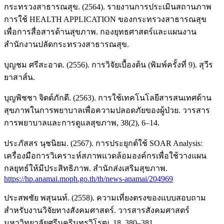
กระทรวงสาธารณสุข. (2564). รายงานการประเมินสถานภาพ
การใช้ HEALTH APPLICATION ของกระทรวงสาธารณสุข
เพื่อการสื่อสารด้านสุขภาพ. กองยุทธศาสตร์และแผนงาน
สำนักงานปลัดกระทรวงสาธารณสุข.
บุญชม ศรีสะอาด. (2556). การวิจัยเบื้องต้น (พิมพ์ครั้งที่ 9). สุวีร
ยาสาส์น.
บุญพิชชา จิตต์ภักดี. (2563). การใช้เทคโนโลยีสารสนเทศด้าน
สุขภาพในการพยาบาลเพื่อความปลอดภัยของผู้ป่วย. วารสาร
การพยาบาลและการดูแลสุขภาพ, 38(2), 6–14.
ประภัสสร นุชนิยม. (2567). การประยุกต์ใช้ SOAR Analysis:
เครื่องมือการวิเคราะห์สภาพแวดล้อมองค์กรเพื่อใช้วางแผน
กลยุทธ์ให้มีประสิทธิภาพ. สำนักส่งเสริมสุขภาพ.
https://hp.anamai.moph.go.th/th/news-anamai/204969
ประสพชัย พสุนนท์. (2558). ความเที่ยงตรงของแบบสอบถาม
สำหรับงานวิจัยทางสังคมศาสตร์. วารสารสังคมศาสตร์
มหาวิทยาลัยศรีนครินทรวิโรฒ, 18, 380–381.