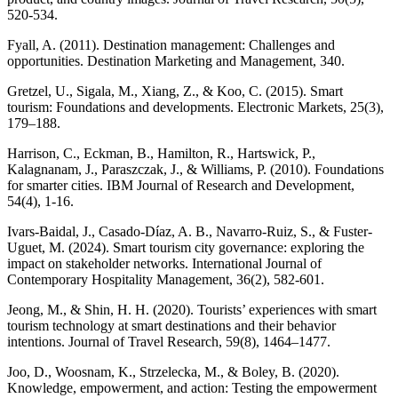
520-534.
Fyall, A. (2011). Destination management: Challenges and
opportunities. Destination Marketing and Management, 340.
Gretzel, U., Sigala, M., Xiang, Z., & Koo, C. (2015). Smart
tourism: Foundations and developments. Electronic Markets, 25(3),
179–188.
Harrison, C., Eckman, B., Hamilton, R., Hartswick, P.,
Kalagnanam, J., Paraszczak, J., & Williams, P. (2010). Foundations
for smarter cities. IBM Journal of Research and Development,
54(4), 1-16.
Ivars-Baidal, J., Casado-Díaz, A. B., Navarro-Ruiz, S., & Fuster-
Uguet, M. (2024). Smart tourism city governance: exploring the
impact on stakeholder networks. International Journal of
Contemporary Hospitality Management, 36(2), 582-601.
Jeong, M., & Shin, H. H. (2020). Tourists’ experiences with smart
tourism technology at smart destinations and their behavior
intentions. Journal of Travel Research, 59(8), 1464–1477.
Joo, D., Woosnam, K., Strzelecka, M., & Boley, B. (2020).
Knowledge, empowerment, and action: Testing the empowerment