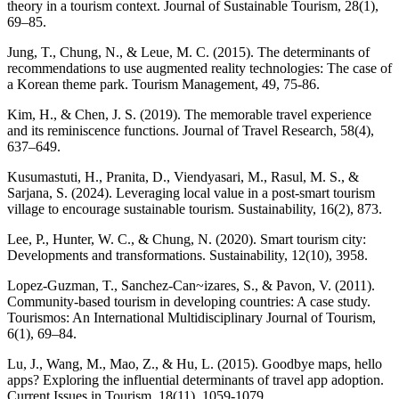
theory in a tourism context. Journal of Sustainable Tourism, 28(1),
69–85.
Jung, T., Chung, N., & Leue, M. C. (2015). The determinants of
recommendations to use augmented reality technologies: The case of
a Korean theme park. Tourism Management, 49, 75-86.
Kim, H., & Chen, J. S. (2019). The memorable travel experience
and its reminiscence functions. Journal of Travel Research, 58(4),
637–649.
Kusumastuti, H., Pranita, D., Viendyasari, M., Rasul, M. S., &
Sarjana, S. (2024). Leveraging local value in a post-smart tourism
village to encourage sustainable tourism. Sustainability, 16(2), 873.
Lee, P., Hunter, W. C., & Chung, N. (2020). Smart tourism city:
Developments and transformations. Sustainability, 12(10), 3958.
Lopez-Guzman, T., Sanchez-Can~izares, S., & Pavon, V. (2011).
Community-based tourism in developing countries: A case study.
Tourismos: An International Multidisciplinary Journal of Tourism,
6(1), 69–84.
Lu, J., Wang, M., Mao, Z., & Hu, L. (2015). Goodbye maps, hello
apps? Exploring the influential determinants of travel app adoption.
Current Issues in Tourism, 18(11), 1059-1079.