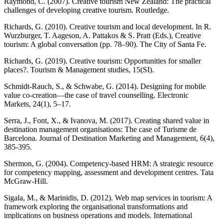
Raymond, C. (2007). Creative tourism New Zealand: The practical
challenges of developing creative tourism. Routledge.
Richards, G. (2010). Creative tourism and local development. In R.
Wurzburger, T. Aageson, A. Pattakos & S. Pratt (Eds.), Creative
tourism: A global conversation (pp. 78–90). The City of Santa Fe.
Richards, G. (2019). Creative tourism: Opportunities for smaller
places?. Tourism & Management studies, 15(SI).
Schmidt-Rauch, S., & Schwabe, G. (2014). Designing for mobile
value co-creation—the case of travel counselling. Electronic
Markets, 24(1), 5–17.
Serra, J., Font, X., & Ivanova, M. (2017). Creating shared value in
destination management organisations: The case of Turisme de
Barcelona. Journal of Destination Marketing and Management, 6(4),
385-395.
Shermon, G. (2004). Competency-based HRM: A strategic resource
for competency mapping, assessment and development centres. Tata
McGraw-Hill.
Sigala, M., & Marinidis, D. (2012). Web map services in tourism: A
framework exploring the organisational transformations and
implications on business operations and models. International