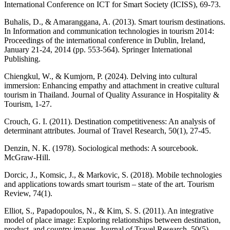
International Conference on ICT for Smart Society (ICISS), 69-73.
Buhalis, D., & Amaranggana, A. (2013). Smart tourism destinations.
In Information and communication technologies in tourism 2014:
Proceedings of the international conference in Dublin, Ireland,
January 21-24, 2014 (pp. 553-564). Springer International
Publishing.
Chiengkul, W., & Kumjorn, P. (2024). Delving into cultural
immersion: Enhancing empathy and attachment in creative cultural
tourism in Thailand. Journal of Quality Assurance in Hospitality &
Tourism, 1-27.
Crouch, G. I. (2011). Destination competitiveness: An analysis of
determinant attributes. Journal of Travel Research, 50(1), 27-45.
Denzin, N. K. (1978). Sociological methods: A sourcebook.
McGraw-Hill.
Dorcic, J., Komsic, J., & Markovic, S. (2018). Mobile technologies
and applications towards smart tourism – state of the art. Tourism
Review, 74(1).
Elliot, S., Papadopoulos, N., & Kim, S. S. (2011). An integrative
model of place image: Exploring relationships between destination,
product, and country images. Journal of Travel Research, 50(5),