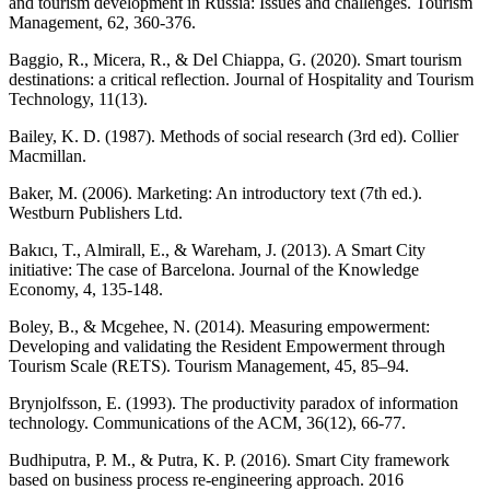
and tourism development in Russia: Issues and challenges. Tourism
Management, 62, 360-376.
Baggio, R., Micera, R., & Del Chiappa, G. (2020). Smart tourism
destinations: a critical reflection. Journal of Hospitality and Tourism
Technology, 11(13).
Bailey, K. D. (1987). Methods of social research (3rd ed). Collier
Macmillan.
Baker, M. (2006). Marketing: An introductory text (7th ed.).
Westburn Publishers Ltd.
Bakıcı, T., Almirall, E., & Wareham, J. (2013). A Smart City
initiative: The case of Barcelona. Journal of the Knowledge
Economy, 4, 135-148.
Boley, B., & Mcgehee, N. (2014). Measuring empowerment:
Developing and validating the Resident Empowerment through
Tourism Scale (RETS). Tourism Management, 45, 85–94.
Brynjolfsson, E. (1993). The productivity paradox of information
technology. Communications of the ACM, 36(12), 66-77.
Budhiputra, P. M., & Putra, K. P. (2016). Smart City framework
based on business process re-engineering approach. 2016