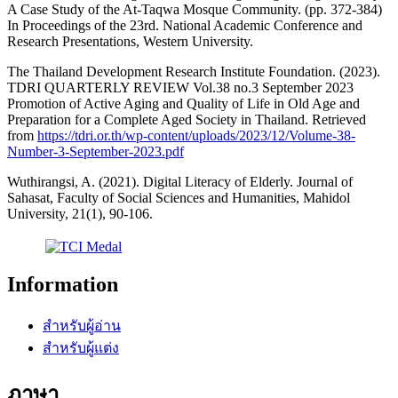
A Case Study of the At-Taqwa Mosque Community. (pp. 372-384)
In Proceedings of the 23rd. National Academic Conference and
Research Presentations, Western University.
The Thailand Development Research Institute Foundation. (2023).
TDRI QUARTERLY REVIEW Vol.38 no.3 September 2023
Promotion of Active Aging and Quality of Life in Old Age and
Preparation for a Complete Aged Society in Thailand. Retrieved
from
https://tdri.or.th/wp-content/uploads/2023/12/Volume-38-
Number-3-September-2023.pdf
Wuthirangsi, A. (2021). Digital Literacy of Elderly. Journal of
Sahasat, Faculty of Social Sciences and Humanities, Mahidol
University, 21(1), 90-106.
Information
สำหรับผู้อ่าน
สำหรับผู้แต่ง
ภาษา