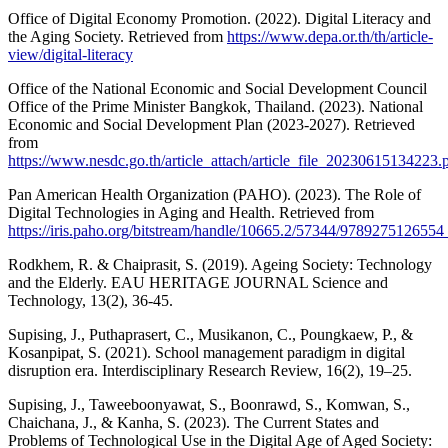
Office of Digital Economy Promotion. (2022). Digital Literacy and
the Aging Society. Retrieved from
https://www.depa.or.th/th/article-
view/digital-literacy
Office of the National Economic and Social Development Council
Office of the Prime Minister Bangkok, Thailand. (2023). National
Economic and Social Development Plan (2023-2027). Retrieved
from
https://www.nesdc.go.th/article_attach/article_file_20230615134223.
Pan American Health Organization (PAHO). (2023). The Role of
Digital Technologies in Aging and Health. Retrieved from
https://iris.paho.org/bitstream/handle/10665.2/57344/9789275126554
Rodkhem, R. & Chaiprasit, S. (2019). Ageing Society: Technology
and the Elderly. EAU HERITAGE JOURNAL Science and
Technology, 13(2), 36-45.
Supising, J., Puthaprasert, C., Musikanon, C., Poungkaew, P., &
Kosanpipat, S. (2021). School management paradigm in digital
disruption era. Interdisciplinary Research Review, 16(2), 19–25.
Supising, J., Taweeboonyawat, S., Boonrawd, S., Komwan, S.,
Chaichana, J., & Kanha, S. (2023). The Current States and
Problems of Technological Use in the Digital Age of Aged Society: