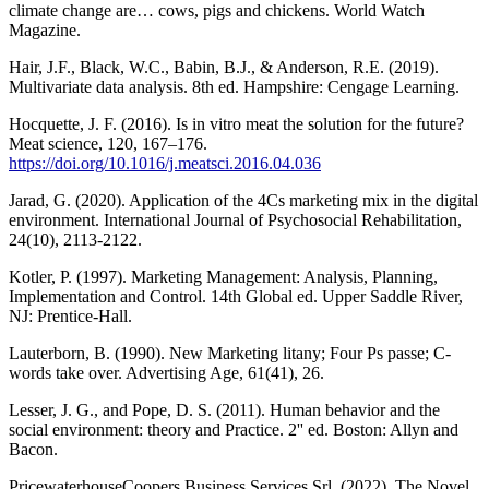
climate change are… cows, pigs and chickens. World Watch
Magazine.
Hair, J.F., Black, W.C., Babin, B.J., & Anderson, R.E. (2019).
Multivariate data analysis. 8th ed. Hampshire: Cengage Learning.
Hocquette, J. F. (2016). Is in vitro meat the solution for the future?
Meat science, 120, 167–176.
https://doi.org/10.1016/j.meatsci.2016.04.036
Jarad, G. (2020). Application of the 4Cs marketing mix in the digital
environment. International Journal of Psychosocial Rehabilitation,
24(10), 2113-2122.
Kotler, P. (1997). Marketing Management: Analysis, Planning,
Implementation and Control. 14th Global ed. Upper Saddle River,
NJ: Prentice-Hall.
Lauterborn, B. (1990). New Marketing litany; Four Ps passe; C-
words take over. Advertising Age, 61(41), 26.
Lesser, J. G., and Pope, D. S. (2011). Human behavior and the
social environment: theory and Practice. 2'' ed. Boston: Allyn and
Bacon.
PricewaterhouseCoopers Business Services Srl. (2022). The Novel