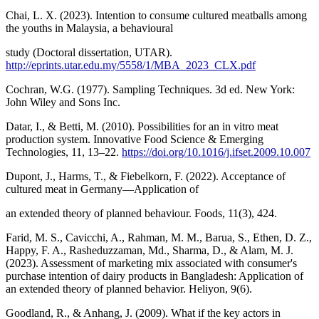
Chai, L. X. (2023). Intention to consume cultured meatballs among
the youths in Malaysia, a behavioural
study (Doctoral dissertation, UTAR).
http://eprints.utar.edu.my/5558/1/MBA_2023_CLX.pdf
Cochran, W.G. (1977). Sampling Techniques. 3d ed. New York:
John Wiley and Sons Inc.
Datar, I., & Betti, M. (2010). Possibilities for an in vitro meat
production system. Innovative Food Science & Emerging
Technologies, 11, 13–22.
https://doi.org/10.1016/j.ifset.2009.10.007
Dupont, J., Harms, T., & Fiebelkorn, F. (2022). Acceptance of
cultured meat in Germany—Application of
an extended theory of planned behaviour. Foods, 11(3), 424.
Farid, M. S., Cavicchi, A., Rahman, M. M., Barua, S., Ethen, D. Z.,
Happy, F. A., Rasheduzzaman, Md., Sharma, D., & Alam, M. J.
(2023). Assessment of marketing mix associated with consumer's
purchase intention of dairy products in Bangladesh: Application of
an extended theory of planned behavior. Heliyon, 9(6).
Goodland, R., & Anhang, J. (2009). What if the key actors in