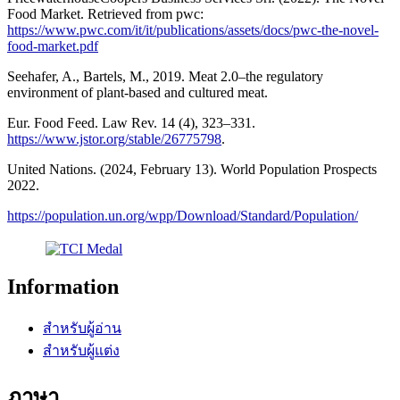
Food Market. Retrieved from pwc:
https://www.pwc.com/it/it/publications/assets/docs/pwc-the-novel-
food-market.pdf
Seehafer, A., Bartels, M., 2019. Meat 2.0–the regulatory
environment of plant-based and cultured meat.
Eur. Food Feed. Law Rev. 14 (4), 323–331.
https://www.jstor.org/stable/26775798
.
United Nations. (2024, February 13). World Population Prospects
2022.
https://population.un.org/wpp/Download/Standard/Population/
Information
สำหรับผู้อ่าน
สำหรับผู้แต่ง
ภาษา