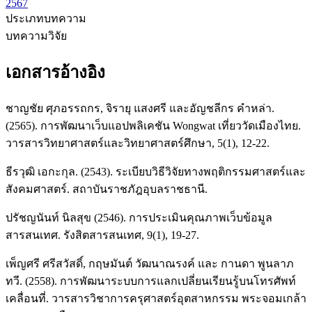
2567
ประเภทบทความ
บทความวิจัย
เอกสารอ้างอิง
ชาญชัย ศุภอรรถกร, จิรายุ แสงศรี และอัญชลีกร คําหล่า.
(2565). การพัฒนาเว็บแอปพลิเคชัน Wongwat เที่ยววัดเมืองไทย.
วารสารวิทยาศาสตร์และวิทยาศาสตร์ศึกษา, 5(1), 12-22.
ธีรวุฒิ เอกะกุล. (2543). ระเบียบวิธีวิจัยทางพฤติกรรมศาสตร์และ
สังคมศาสตร์. สถาบันราชภัฎอุบลราชธานี.
ปรัชญนันท์ นิลสุข (2546). การประเมินคุณภาพเว็บข้อมูล
สารสนเทศ. รังสิตสารสนเทศ, 9(1), 19-27.
เพ็ญศรี ศรีสวัสดิ์, กฤษมันต์ วัฒนาณรงค์ และ กานดา พูนลาภ
ทวี. (2558). การพัฒนาระบบการแลกเปลี่ยนเรียนรู้บนโทรศัพท์
เคลื่อนที่. วารสารวิชาการครุศาสตร์อุตสาหกรรม พระจอมเกล้า