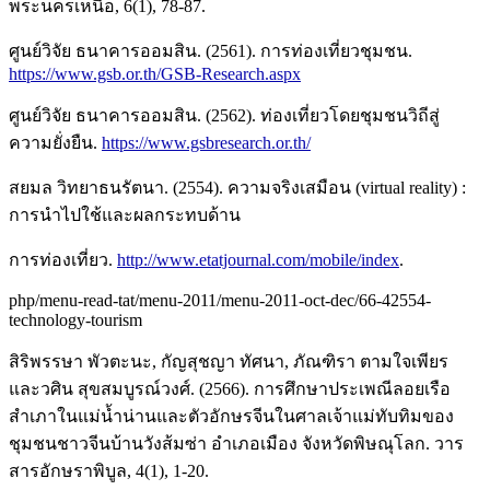
พระนครเหนือ, 6(1), 78-87.
ศูนย์วิจัย ธนาคารออมสิน. (2561). การท่องเที่ยวชุมชน.
https://www.gsb.or.th/GSB-Research.aspx
ศูนย์วิจัย ธนาคารออมสิน. (2562). ท่องเที่ยวโดยชุมชนวิถีสู่
ความยั่งยืน.
https://www.gsbresearch.or.th/
สยมล วิทยาธนรัตนา. (2554). ความจริงเสมือน (virtual reality) :
การนำไปใช้และผลกระทบด้าน
การท่องเที่ยว.
http://www.etatjournal.com/mobile/index
.
php/menu-read-tat/menu-2011/menu-2011-oct-dec/66-42554-
technology-tourism
สิริพรรษา พัวตะนะ, กัญสุชญา ทัศนา, ภัณฑิรา ตามใจเพียร
และวศิน สุขสมบูรณ์วงศ์. (2566). การศึกษาประเพณีลอยเรือ
สําเภาในแม่น้ำน่านและตัวอักษรจีนในศาลเจ้าแม่ทับทิมของ
ชุมชนชาวจีนบ้านวังส้มซ่า อําเภอเมือง จังหวัดพิษณุโลก. วาร
สารอักษราพิบูล, 4(1), 1-20.