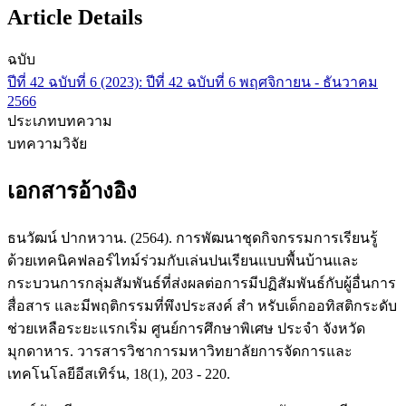
Article Details
ฉบับ
ปีที่ 42 ฉบับที่ 6 (2023): ปีที่ 42 ฉบับที่ 6 พฤศจิกายน - ธันวาคม
2566
ประเภทบทความ
บทความวิจัย
เอกสารอ้างอิง
ธนวัฒน์ ปากหวาน. (2564). การพัฒนาชุดกิจกรรมการเรียนรู้
ด้วยเทคนิคฟลอร์ไทม์ร่วมกับเล่นปนเรียนแบบพื้นบ้านและ
กระบวนการกลุ่มสัมพันธ์ที่ส่งผลต่อการมีปฏิสัมพันธ์กับผู้อื่นการ
สื่อสาร และมีพฤติกรรมที่พึงประสงค์ สำ หรับเด็กออทิสติกระดับ
ช่วยเหลือระยะแรกเริ่ม ศูนย์การศึกษาพิเศษ ประจำ จังหวัด
มุกดาหาร. วารสารวิชาการมหาวิทยาลัยการจัดการและ
เทคโนโลยีอีสเทิร์น, 18(1), 203 - 220.