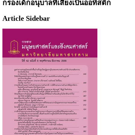
กรองเด็กอนุบาลที่เสี่ยงเป็นออทิสติก
Article Sidebar