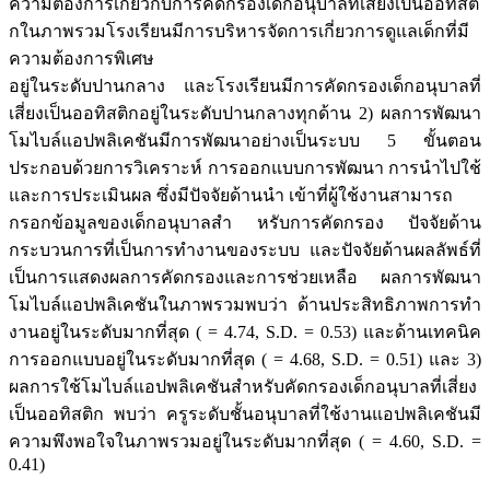
ความต้องการเกี่ยวกับการคัดกรองเด็กอนุบาลที่เสี่ยงเป็นออทิสติ
กในภาพรวมโรงเรียนมีการบริหารจัดการเกี่ยวการดูแลเด็กที่มี
ความต้องการพิเศษ
อยู่ในระดับปานกลาง และโรงเรียนมีการคัดกรองเด็กอนุบาลที่
เสี่ยงเป็นออทิสติกอยู่ในระดับปานกลางทุกด้าน 2) ผลการพัฒนา
โมไบล์แอปพลิเคชันมีการพัฒนาอย่างเป็นระบบ 5 ขั้นตอน
ประกอบด้วยการวิเคราะห์ การออกแบบการพัฒนา การนำไปใช้
และการประเมินผล ซึ่งมีปัจจัยด้านนำ เข้าที่ผู้ใช้งานสามารถ
กรอกข้อมูลของเด็กอนุบาลสำ หรับการคัดกรอง ปัจจัยด้าน
กระบวนการที่เป็นการทำงานของระบบ และปัจจัยด้านผลลัพธ์ที่
เป็นการแสดงผลการคัดกรองและการช่วยเหลือ ผลการพัฒนา
โมไบล์แอปพลิเคชันในภาพรวมพบว่า ด้านประสิทธิภาพการทำ
งานอยู่ในระดับมากที่สุด ( = 4.74, S.D. = 0.53) และด้านเทคนิค
การออกแบบอยู่ในระดับมากที่สุด ( = 4.68, S.D. = 0.51) และ 3)
ผลการใช้โมไบล์แอปพลิเคชันสำหรับคัดกรองเด็กอนุบาลที่เสี่ยง
เป็นออทิสติก พบว่า ครูระดับชั้นอนุบาลที่ใช้งานแอปพลิเคชันมี
ความพึงพอใจในภาพรวมอยู่ในระดับมากที่สุด ( = 4.60, S.D. =
0.41)