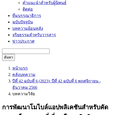
คำแนะนำสำหรับผู้นิพนธ์
ติดต่อ
ทีมบรรณาธิการ
ฉบับปัจจุบัน
บทความย้อนหลัง
จริยธรรมสำหรับวารสาร
ข่าวประกาศ
ค้นหา
หน้าแรก
คลังบทความ
ปีที่ 42 ฉบับที่ 6 (2023): ปีที่ 42 ฉบับที่ 6 พฤศจิกายน -
ธันวาคม 2566
บทความวิจัย
การพัฒนาโมไบล์แอปพลิเคชันสำหรับคัด