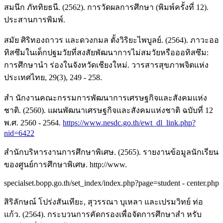
สมนึก ภัททิยธนี. (2562). การวัดผลการศึกษา (พิมพ์ครั้งที่ 12).
ประสานการพิมพ์.
สมัย ศิริทองถาวร และดวงกมล ตั้งวิริยะไพบูลย์. (2564). ภาวะออ
ทิสซึมในเด็กปฐมวัยที่สงสัยพัฒนาการไม่สมวัยหรือออทิสซึม:
การศึกษานำ ร่องในจังหวัดเชียงใหม่. วารสารสุขภาพจิตแห่ง
ประเทศไทย, 29(3), 249 - 258.
สำ นักงานคณะกรรมการพัฒนาการเศรษฐกิจและสังคมแห่ง
ชาติ. (2560). แผนพัฒนาเศรษฐกิจและสังคมแห่งชาติ ฉบับที่ 12
พ.ศ. 2560 - 2564.
https://www.nesdc.go.th/ewt_dl_link.php?
nid=6422
สำนักบริหารงานการศึกษาพิเศษ. (2565). รายงานข้อมูลนักเรียน
ของศูนย์การศึกษาพิเศษ. http://www.
specialset.bopp.go.th/set_index/index.php?page=student - center.php
สิริลักษณ์ โปร่งสันเทียะ, สุวรรณา บุเหลา และเปรมวิทย์ ท่อ
แก้ว. (2564). กระบวนการคัดกรองเพื่อจัดการศึกษาสำ หรับ