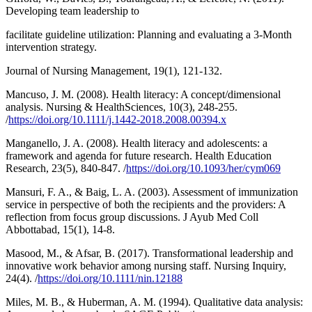
Developing team leadership to
facilitate guideline utilization: Planning and evaluating a 3-Month
intervention strategy.
Journal of Nursing Management, 19(1), 121-132.
Mancuso, J. M. (2008). Health literacy: A concept/dimensional
analysis. Nursing & HealthSciences, 10(3), 248-255.
/
https://doi.org/10.1111/j.1442-2018.2008.00394.x
Manganello, J. A. (2008). Health literacy and adolescents: a
framework and agenda for future research. Health Education
Research, 23(5), 840-847. /
https://doi.org/10.1093/her/cym069
Mansuri, F. A., & Baig, L. A. (2003). Assessment of immunization
service in perspective of both the recipients and the providers: A
reflection from focus group discussions. J Ayub Med Coll
Abbottabad, 15(1), 14-8.
Masood, M., & Afsar, B. (2017). Transformational leadership and
innovative work behavior among nursing staff. Nursing Inquiry,
24(4). /
https://doi.org/10.1111/nin.12188
Miles, M. B., & Huberman, A. M. (1994). Qualitative data analysis: