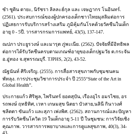
ซำ ซูดิน ดายะ, นิรัชรา ลิลละฮ์กุล และ เจษฎากร โนอินทร์.
(2561). ประสบการณ์ของผู้ปกครองเด็กชาวไทยมุสลิมต่อการ
ปฏิเสธการรับบริการสร้างเสริม ภูมิคุ้มกันโรคด้วยวัคซีนในเด็ก
อายุ 0 - 5ปี. วารสารกรมการแพทย์, 43(5), 137-147.
ณปภา ประยูรวงษ์ และมารุต ภู่พะเนีย. (2562). ปัจจัยที่มีอิทธิพล
ต่อการได้รับวัคซีนครบตามเกณฑ์อายุของเด็กปฐมวัย ต.กระจัน
อ.อู่ทอง จ.สุพรรณบุรี. TJPHS, 2(2), 43-52.
ณัฐนันท์ ศิริเจริญ. (2555). การสื่อสารสุขภาพกับชุมชนคน
พัทลุง. การประชุมวิชาการประจำ ปี 2555“State of the Art in
Global Health”.
ประกายแก้ว ศิริพูล, ไพรินทร์ ยอดสุบัน, เรืองอุไร อมรไชย, อร
รถพงษ์ ฤทธิทิศ, เวหา เกษมสุข นิตยา บัวสาย,นลินี กินาวงศ์
ชลิตตา ขันแก้ว และสุภา เพ่งพิศ. (2562). สถานการณ์และปัญหา
การรับวัคซีนโควิด 19 ในเด็กอายุ 5-11 ปี ในชุมชน: การวิจัยเชิง
คุณภาพ. วารสารการพยาบาลและการดูแลสุขภาพ, 40(3), 34-
43.