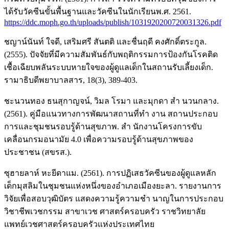
ได้รับวัคซีนขั้นพื้นฐานและวัคซีนในนักเรียนพ.ศ. 2561.
https://ddc.moph.go.th/uploads/publish/1031920200720031326.pdf
ชญาน์นันท์ ใจดี, เสริมศรี สันตติ และชื่นฤดี คงศักดิ์ตระกูล.
(2555). ปัจจัยที่มีความสัมพันธ์กับพฤติกรรมการป้องกันโรคติด
เชื้อเฉียบพลันระบบหายใจของผู้ดูแลเด็กในสถานรับเลี้ยงเด็ก.
รามาธิบดีพยาบาลสาร, 18(3), 389-403.
ชะนวนทอง ธนสุกาญจน์, วิมล โรมา และมุกดา สำ นวนกลาง.
(2561). คู่มือแนวทางการพัฒนาสถานที่ทำ งาน สถานประกอบ
การและชุมชนรอบรู้ด้านสุขภาพ. สำ นักงานโครงการขับ
เคลื่อนกรมอนามัย 4.0 เพื่อความรอบรู้ด้านสุขภาพของ
ประชาชน (สขรส.).
ซุฮายลาห์ หะยีดาแม. (2561). การปฏิเสธวัคซีนของผู้ดูแลหลัก
เด็กมุสลิมในชุมชนแห่งหนึ่งของอำเภอเมืองยะลา. รายงานการ
วิจัยเพื่อสอบวุฒิบัตร แสดงความรู้ความชำ นาญในการประกอบ
วิชาชีพเวชกรรม สาขาเวช ศาสตร์ครอบครัว ราชวิทยาลัย
แพทย์เวชศาสตร์ครอบครัวแห่งประเทศไทย