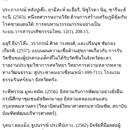
ประภาภรณ์ หลังปูเต๊ะ, ยามีละห์ ยะยือริ, นิซูไรดา นิมุ, ซารีนะฮ์
ระนี. (2563). หนึ่งทศวรรษงานวิจัย ด้านการสร้างเสริมภูมิคุ้มกัน
โรคชายแดนใต้: การทบทวนวรรณกรรมอย่างเป็น
ระบบ.วารสารเภสัชกรรมไทย, 12(1), 208-15.
มยุรี ยีปาโล๊ะ, วราภรณ์ ศิวด ารงพงศ์, และปรียนุช ชัยกอง
เกียรติ. (2557). แบบแผนความเชื่อด้านสุขภาพเกี่ยวกับ การรับ
วัคซีนของผู้ปกครองเด็กที่ไม่ได้รับวัคซีนในจังหวัดยะลา.
รายงานประชุมวิชาการสหวิทยา วิทยาการความหลากหลาย
ทางวัฒนธรรม: สู่ประชาคมอาเซียน(หน้า 699-711). โรงแรม
ธรรมรินทร์ธนา จังหวัดตรัง.
ระพีพรรณ มูหะหมัด. (2556). อิสลามกับการพัฒนาอย่างยั่งยืน:
กรณีศึกษาชุมชนมัสยิดกมาลุล อิสลามคลองแสนแสบ
กรุงเทพมหานคร [วิทยานิพนธ์วิทยาศาสตรมหาบัณฑิต, สถาบัน
บัณฑิตพัฒนบริหารศาสตร์].
รุสนา ดอแม็ง, ฐปนรรฆ์ ประทีปเกาะ. (2562) ปัจจัยที่มีผลต่อผู้