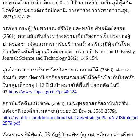
ปกครองในการนำ เด็กอายุ 0 - 5 ปี รับการสร้าง เสริมภูมิคุ้มกัน
โรคพื้นฐานของจังหวัดปัตตานี. วารสารวิชาการสาธารณสุข,
28(2),224-235.
วรภัทร กระทู้, อัมพวรรณ ศรีวิไล และพอใจ พัทธนิตย์ธรรม.
(2561). ความสัมพันธ์ระหว่างความเชื่อเรื่องการเจ็บป่วยของผู้
ปกครองชาวม้งและการมารับบริการสร้างเสริมภูมิคุ้มกันโรค
ด้วยวัคซีนขั้นพื้นฐานในเด็กอายุต่ำ กว่า 5 ปี. Naresuan University
Journal: Science and Technology,26(2), 146-154.
ศูนย์อำนวยการบริหารจังหวัดชายแดนภาคใต้. (2563). ศอ.บต.
ร่วมกับ สสจ.ปัตตานี จัดกิจกรรมรณรงค์ให้วัคซีนป้องกันโรคหัด
ในกลุ่มเด็กอายุ 1-12 ปี มีเป้าหมายให้พื้นที่ ปลอดหัด ในปี
63.
https://www.sbpac.go.th/?p=46524
สถาบันวัคซีนแห่งชาติ. (2564). แผนยุทธศาสตร์สถาบันวัคซีน
แห่งชาติ (องค์การมหาชน) ระยะ 20 ปี(พ.ศ. 2560-2579).
http://nvi.ditc.cloud/Information/DataGov/StrategicPlan/NVIStrategi
2579.pdf
อัจฉราพร ปิติพัฒน์, สิริณัฏฐ์ โภคพัชญ์ภูเบศ, ชลินดา คำ ศรีพล