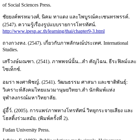
of Social Sciences Press.
ชัยยงค์พรหมวงศ์, นิคม ทาแดง และไพบูรณ์คะเชนทรพรรค์.
(2547). ความรู้เรื่องรูปแบบรายการโทรทัศน์.
http://www.ipesp.ac.th/learning/thai/chapter9-3.html
ถางกวงหง. (2547). เกี่ยวกับภาพลักษณ์ประเทศ. International
Studies.
เสรีวงษ์มณฑา. (2541). ภาพพจน์นั้น...สำ คัญไฉน. ธีระฟิลม์และ
ไซเท็กซ์.
อมรา พงศาพิชญ์. (2541). วัฒนธรรม ศาสนา และชาติพันธุ์:
วิเคราะห์สังคมไทยแนวมานุษยวิทยา.สำ นักพิมพ์แห่ง
จุฬาลงกรณ์มหาวิทยาลัย.
อู๋อี้ว์. (2005). การแพร่ภาพทางโทรทัศน์ วิทยุกระจายเสียง และ
โฮสติ้งร่วมสมัย. (พิมพ์ครั้งที่ 2).
Fudan University Press.