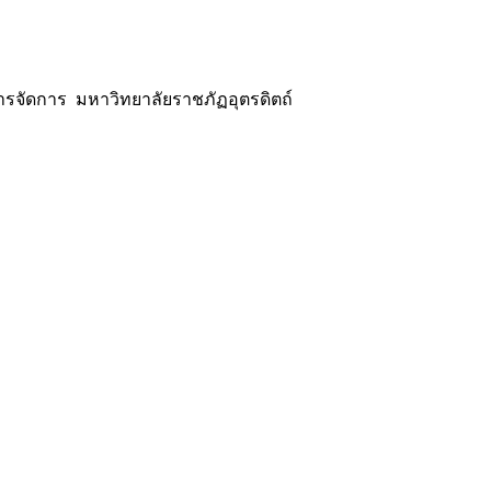
รจัดการ มหาวิทยาลัยราชภัฏอุตรดิตถ์