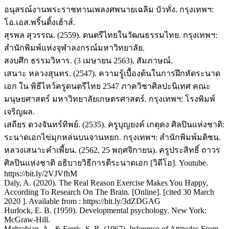
อนุสรณ์งานพระราชทานเพลงศพนายเฉลิม บัวทั่ง. กรุงเทพฯ:
โอ.เอส.พริ้นติ้งเฮ้าส์.
สุรพล สุวรรณ. (2559). ดนตรีไทยในวัฒนธรรมไทย. กรุงเทพฯ:
สำนักพิมพ์แห่งจุฬาลงกรณ์มหาวิทยาลัย.
สงบศึก ธรรมวิหาร. (3 เมษายน 2563). สัมภาษณ์.
เสนาะ หลวงสุนทร. (2547). ความรู้เบื้องต้นในการฝึกหัดระนาด
เอก ใน พิธีไหว้ครูดนตรีไทย 2547 ภาควิชาศิลปะนิเทศ คณะ
มนุษยศาสตร์ มหาวิทยาลัยเกษตรศาสตร์. กรุงเทพฯ: โรงพิมพ์
เจริญผล.
เสถียร ดวงจันทร์ทิพย์. (2535). ครูบุญยงค์ เกตุคง ศิลปินแห่งชาติ:
ระนาดเอกไข่มุกหล่นบนจานหยก. กรุงเทพฯ: สำนักพิมพ์มติชน.
หลวงเสนาะคําเพี้ยน. (2562, 25 พฤศจิกายน). ครูประสิทธิ์ ถาวร
ศิลปินแห่งชาติ อธิบายวิธีการตีระนาดเอก [วิดีโอ]. Youtube.
https://bit.ly/2VJVfhM
Daly, A. (2020). The Real Reason Exercise Makes You Happy,
According To Research On The Brain. [Online]. [cited 30 March
2020 ]. Available from : https://bit.ly/3dZDGAG
Hurlock, E. B. (1959). Developmental psychology. New York:
McGraw-Hill.
Mehrabian, A., & Ferris, S. R. (1967). Inference of Attitudes From