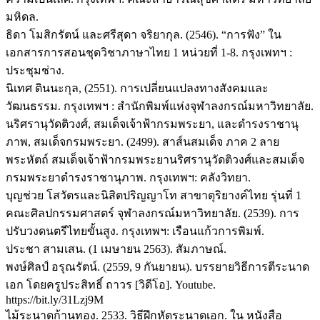
มหิดล.
ธิดา โมสิกรัตน์ และศรีสุดา จริยากุล. (2546). “การฟัง” ใน
เอกสารการสอนชุดวิชาภาษาไทย 1 หน่วยที่ 1-8. กรุงเพทฯ :
ประชุมช่าง.
นิเทศ ตินนะกุล, (2551). การเปลี่ยนแปลงทางสังคมและ
วัฒนธรรม. กรุงเทพฯ : สำนักพิมพ์แห่งจุฬาลงกรณ์มหาวิทยาลัย.
นริศรานุวัดติวงศ์, สมเด็จเจ้าฟ้ากรมพระยา, และดำรงราชานุ
ภาพ, สมเด็จกรมพระยา. (2499). สาส์นสมเด็จ ภาค 2 ลาย
พระหัตถ์ สมเด็จเจ้าฟ้ากรมพระยานริศรานุวัดติวงศ์และสมเด็จ
กรมพระยาดำรงราชานุภาพ. กรุงเทพฯ: คลังวิทยา.
บุญช่วย โสวัตรและนิสิตปริญญาโท สาขาดุริยางค์ไทย รุ่นที่ 1
คณะศิลปกรรมศาสตร์ จุฬาลงกรณ์มหาวิทยาลัย. (2539). การ
ปรับวงดนตรีไทยขั้นสูง. กรุงเทพฯ: เรือนแก้วการพิมพ์.
ประชา สามเสน. (1 เมษายน 2563). สัมภาษณ์.
พงษ์ศิลป์ อรุณรัตน์. (2559, 9 กันยายน). บรรยายวิธีการตีระนาด
เอก โดยครูประสิทธิ์ ถาวร [วิดีโอ]. Youtube.
https://bit.ly/31Lzj9M
ไม้ระนาดก้านทอง. 2533. วิธีฝึกหัดระนาดเอก. ใน หนังสือ