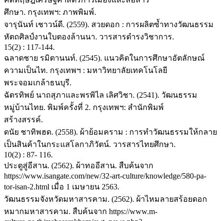
ศึกษา. กรุงเทพฯ: ภาพพิมพ์.
จารุนันท์ เชาวน์ดี. (2559). สวยดอก : การผลิตซ้ำทางวัฒนธรรม
หัตถศิลป์งานใบตองล้านนา. วารสารดำรงวิชาการ.
15(2) : 117-144.
ฉลาดชาย รมิตานนท์. (2545). แนวคิดในการศึกษาอัตลักษณ์
ความเป็นไท. กรุงเทพฯ : มหาวิทยาลัยเทคโนโลยี
พระจอมเกล้าธนบุรี.
ฉัตรทิพย์ นาถสุภาและพรพิไล เลิศวิชา. (2541). วัฒนธรรม
หมู่บ้านไทย. พิมพ์ครั้งที่ 2. กรุงเทพฯ: สำนักพิมพ์
สร้างสรรค์.
ดนัย ชาทิพฮด. (2558). ผ้าย้อมคราม : การทำวัฒนธรรมให้กลาย
เป็นสินค้าในกระแสโลกาภิวัตน์. วารสารไทยศึกษา.
10(2) : 87- 116.
ประตูสู่อีสาน. (2562). ผ้าทออีสาน. สืบค้นจาก
https://www.isangate.com/new/32-art-culture/knowledge/580-pa-
tor-isan-2.html เมื่อ 1 เมษายน 2563.
วัฒนธรรมจังหวัดมหาสารคาม. (2562). ผ้าไหมลายสร้อยดอก
หมากมหาสารคาม. สืบค้นจาก https://www.m-