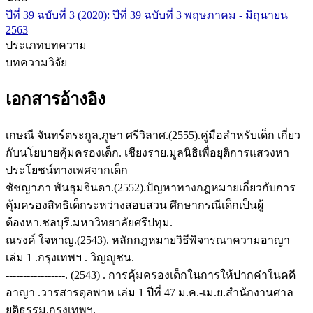
ปีที่ 39 ฉบับที่ 3 (2020): ปีที่ 39 ฉบับที่ 3 พฤษภาคม - มิถุนายน
2563
ประเภทบทความ
บทความวิจัย
เอกสารอ้างอิง
เกษณี จันทร์ตระกูล,ภูษา ศรีวิลาศ.(2555).คู่มือสำหรับเด็ก เกี่ยว
กับนโยบายคุ้มครองเด็ก. เชียงราย.มูลนิธิเพื่อยุติการแสวงหา
ประโยชน์ทางเพศจากเด็ก
ชัชญาภา พันธุมจินดา.(2552).ปัญหาทางกฎหมายเกี่ยวกับการ
คุ้มครองสิทธิเด็กระหว่างสอบสวน ศึกษากรณีเด็กเป็นผู้
ต้องหา.ชลบุรี.มหาวิทยาลัยศรีปทุม.
ณรงค์ ใจหาญ.(2543). หลักกฎหมายวิธีพิจารณาความอาญา
เล่ม 1 .กรุงเทพฯ . วิญญูชน.
-----------------. (2543) . การคุ้มครองเด็กในการให้ปากคำในคดี
อาญา .วารสารดุลพาห เล่ม 1 ปีที่ 47 ม.ค.-เม.ย.สำนักงานศาล
ยุติธรรม.กรุงเทพฯ.