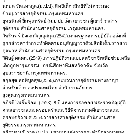
นฤมล รัตนทากูล.(ม.ป.ป). สิทธิเด็ก (สิทธิที่ไม่ควรมอง
ข้าม).วารสารยุติธรรม.กรุงเทพมหานคร.
ยุทธนันท์ ยิ้มพูลทรัพย์.(ม.ป.ป). เด็ก เยาวชน ผู้เยาว์.วาสาร
ยุติธรรม สำนักงานศาลยุติธรรม .กรุงเทพมหานคร.
วัชรินทร์ ปัจเจกวิญญูสกุล.(2541).มาตรฐานการปฏิบัติต่อเด็กที่
ถูกกล่าวหาว่ากระทำผิดตามอนุสัญญาว่าด้วยสิทธิเด็ก.วารสาร
ดุลพาห สำนักงานศาลยุติธรรม.กรุงเทพมหานคร.
วิศิษฐ์ ผลดก. (2549) .การปฏิบัติงานแบบสหวิชาชีพเพื่อช่วยเหลือ
เด็กถูกทารุนกรรม : กรณีศึกษาทีมสหวิชาชีพ จังหวัด
อุบลราชธานี. กรุงเทพมหานคร.
สกุลยุช หอพิบูลสุข.(2556).กระบวนการยุติธรรมทางอาญา
สำหรับเด็กของประเทศไทย.สำนักงานอัยการ
สูงสุด.กรุงเทพมหานคร.
อภิรดี โพธิ์พร้อม. (2553). 8 ปี แห่งการรอคอย พระราชบัญญัติ
ศาลเยาวชนและครอบครัวและวิธีพิจารณาคดีเยาวชนและ
ครอบครัว พ.ศ.2553.วารสารศาลยุติธรรม สำนักงานศาล
ยุติธรรม.กรุงเทพมหานคร.
อธิราช มณีภาค.(ม.ป.ป.).สาเหตุแห่งการกระทำผิดอาญาของ