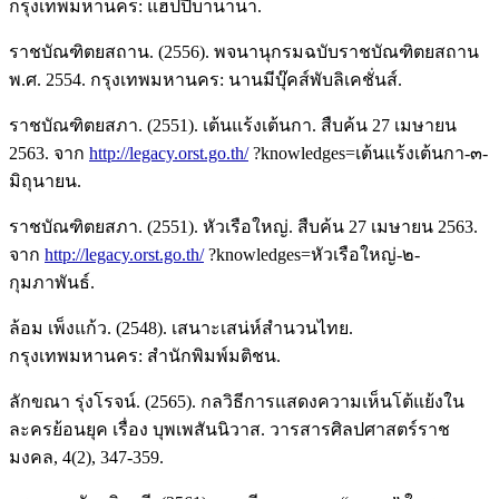
กรุงเทพมหานคร: แฮปปี้บานานา.
ราชบัณฑิตยสถาน. (2556). พจนานุกรมฉบับราชบัณฑิตยสถาน
พ.ศ. 2554. กรุงเทพมหานคร: นานมีบุ๊คส์พับลิเคชั่นส์.
ราชบัณฑิตยสภา. (2551). เต้นแร้งเต้นกา. สืบค้น 27 เมษายน
2563. จาก
http://legacy.orst.go.th/
?knowledges=เต้นแร้งเต้นกา-๓-
มิถุนายน.
ราชบัณฑิตยสภา. (2551). หัวเรือใหญ่. สืบค้น 27 เมษายน 2563.
จาก
http://legacy.orst.go.th/
?knowledges=หัวเรือใหญ่-๒-
กุมภาพันธ์.
ล้อม เพ็งแก้ว. (2548). เสนาะเสน่ห์สำนวนไทย.
กรุงเทพมหานคร: สำนักพิมพ์มติชน.
ลักขณา รุ่งโรจน์. (2565). กลวิธีการแสดงความเห็นโต้แย้งใน
ละครย้อนยุค เรื่อง บุพเพสันนิวาส. วารสารศิลปศาสตร์ราช
มงคล, 4(2), 347-359.