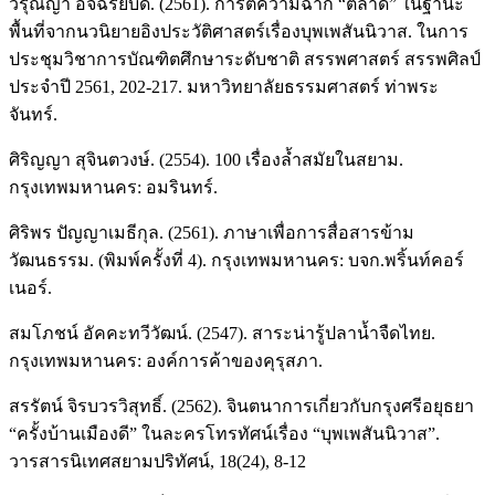
วรุณญา อัจฉริยบดี. (2561). การตีความฉาก “ตลาด” ในฐานะ
พื้นที่จากนวนิยายอิงประวัติศาสตร์เรื่องบุพเพสันนิวาส. ในการ
ประชุมวิชาการบัณฑิตศึกษาระดับชาติ สรรพศาสตร์ สรรพศิลป์
ประจำปี 2561, 202-217. มหาวิทยาลัยธรรมศาสตร์ ท่าพระ
จันทร์.
ศิริญญา สุจินตวงษ์. (2554). 100 เรื่องล้ำสมัยในสยาม.
กรุงเทพมหานคร: อมรินทร์.
ศิริพร ปัญญาเมธีกุล. (2561). ภาษาเพื่อการสื่อสารข้าม
วัฒนธรรม. (พิมพ์ครั้งที่ 4). กรุงเทพมหานคร: บจก.พริ้นท์คอร์
เนอร์.
สมโภชน์ อัคคะทวีวัฒน์. (2547). สาระน่ารู้ปลาน้ำจืดไทย.
กรุงเทพมหานคร: องค์การค้าของคุรุสภา.
สรรัตน์ จิรบวรวิสุทธิ์. (2562). จินตนาการเกี่ยวกับกรุงศรีอยุธยา
“ครั้งบ้านเมืองดี” ในละครโทรทัศน์เรื่อง “บุพเพสันนิวาส”.
วารสารนิเทศสยามปริทัศน์, 18(24), 8-12