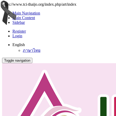
https://www.tci-thaijo.org/index.php/art/index
Main Navigation
Main Content
Sidebar
Register
Login
English
ภาษาไทย
Toggle navigation