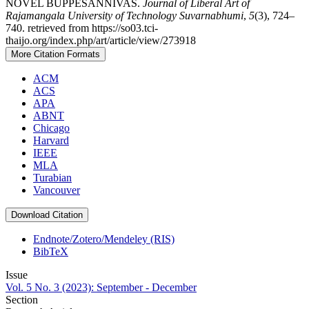
NOVEL BUPPESANNIVAS.
Journal of Liberal Art of
Rajamangala University of Technology Suvarnabhumi
,
5
(3), 724–
740. retrieved from https://so03.tci-
thaijo.org/index.php/art/article/view/273918
More Citation Formats
ACM
ACS
APA
ABNT
Chicago
Harvard
IEEE
MLA
Turabian
Vancouver
Download Citation
Endnote/Zotero/Mendeley (RIS)
BibTeX
Issue
Vol. 5 No. 3 (2023): September - December
Section