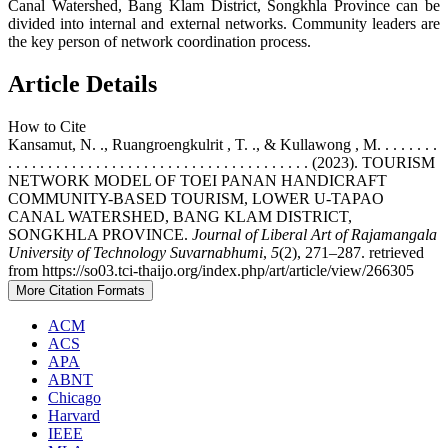
Canal Watershed, Bang Klam District, Songkhla Province can be
divided into internal and external networks. Community leaders are
the key person of network coordination process.
Article Details
How to Cite
Kansamut, N. ., Ruangroengkulrit , T. ., & Kullawong , M. . . . . . . .
. . . . . . . . . . . . . . . . . . . . . . . . . . . . . . . . . . . . . . (2023). TOURISM
NETWORK MODEL OF TOEI PANAN HANDICRAFT
COMMUNITY-BASED TOURISM, LOWER U-TAPAO
CANAL WATERSHED, BANG KLAM DISTRICT,
SONGKHLA PROVINCE.
Journal of Liberal Art of Rajamangala
University of Technology Suvarnabhumi
,
5
(2), 271–287. retrieved
from https://so03.tci-thaijo.org/index.php/art/article/view/266305
More Citation Formats
ACM
ACS
APA
ABNT
Chicago
Harvard
IEEE