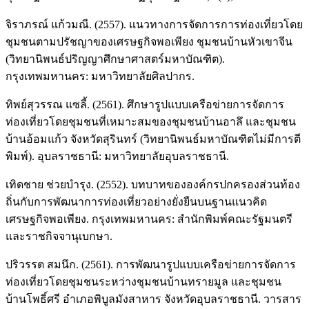
จิราภรณ์ แก้วมณี. (2557). แนวทางการจัดการการท่องเที่ยวโดย
ชุมชนตามปรัชญาของเศรษฐกิจพอเพียง ชุมชนบ้านหัวเขาจีน
(วิทยานิพนธ์ปริญญาศึกษาศาสตร์มหาบัณฑิต).
กรุงเทพมหานคร: มหาวิทยาลัยศิลปากร.
ทิพย์สุวรรณ แซลี้. (2561). ศึกษารูปแบบเครือข่ายการจัดการ
ท่องเที่ยวโดยชุมชนที่เหมาะสมของชุมชนบ้านอาลึ และชุมชน
บ้านอ้อมแก้ว จังหวัดสุรินทร์ (วิทยานิพนธ์มหาบัณฑิตไม่มีการตี
พิมพ์). อุบลราชธานี: มหาวิทยาลัยอุบลราชธานี.
เทิดชาย ช่วยบำรุง. (2552). บทบาทขององค์กรปกครองส่วนท้อง
ถิ่นกับการพัฒนาการท่องเที่ยวอย่างยั่งยืนบนฐานแนวคิด
เศรษฐกิจพอเพียง. กรุงเทพมหานคร: สำนักพิมพ์คณะรัฐมนตรี
และราชกิจจานุเบกษา.
ปริวรรต สมนึก. (2561). การพัฒนารูปแบบเครือข่ายการจัดการ
ท่องเที่ยวโดยชุมชนระหว่างชุมชนบ้านทรายมูล และชุมชน
บ้านโพธิ์ศรี อำเภอพิบูลมังสาหาร จังหวัดอุบลราชธานี. วารสาร