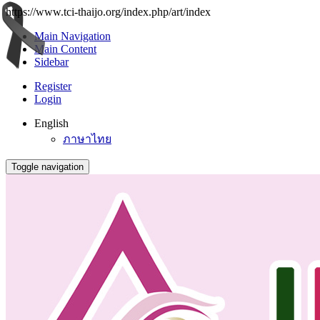
https://www.tci-thaijo.org/index.php/art/index
Main Navigation
Main Content
Sidebar
Register
Login
English
ภาษาไทย
Toggle navigation