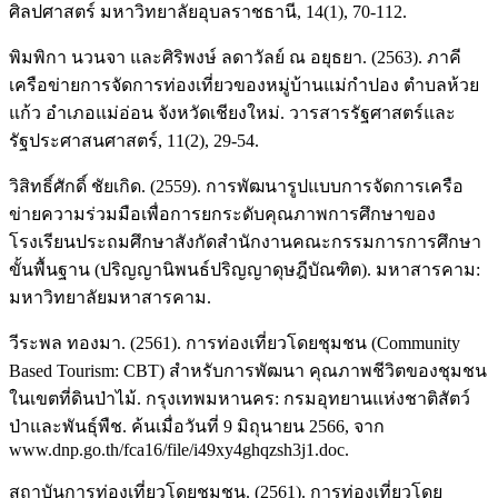
ศิลปศาสตร์ มหาวิทยาลัยอุบลราชธานี, 14(1), 70-112.
พิมพิกา นวนจา และศิริพงษ์ ลดาวัลย์ ณ อยุธยา. (2563). ภาคี
เครือข่ายการจัดการท่องเที่ยวของหมู่บ้านแม่กำปอง ตำบลห้วย
แก้ว อำเภอแม่อ่อน จังหวัดเชียงใหม่. วารสารรัฐศาสตร์และ
รัฐประศาสนศาสตร์, 11(2), 29-54.
วิสิทธิ์ศักดิ์ ชัยเกิด. (2559). การพัฒนารูปแบบการจัดการเครือ
ข่ายความร่วมมือเพื่อการยกระดับคุณภาพการศึกษาของ
โรงเรียนประถมศึกษาสังกัดสำนักงานคณะกรรมการการศึกษา
ขั้นพื้นฐาน (ปริญญานิพนธ์ปริญญาดุษฎีบัณฑิต). มหาสารคาม:
มหาวิทยาลัยมหาสารคาม.
วีระพล ทองมา. (2561). การท่องเที่ยวโดยชุมชน (Community
Based Tourism: CBT) สำหรับการพัฒนา คุณภาพชีวิตของชุมชน
ในเขตที่ดินป่าไม้. กรุงเทพมหานคร: กรมอุทยานแห่งชาติสัตว์
ป่าและพันธุ์พืช. ค้นเมื่อวันที่ 9 มิถุนายน 2566, จาก
www.dnp.go.th/fca16/file/i49xy4ghqzsh3j1.doc.
สถาบันการท่องเที่ยวโดยชุมชน. (2561). การท่องเที่ยวโดย