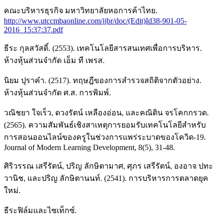
คณะบริหารธุรกิจ มหาวิทยาลัยหอการค้าไทย.
http://www.utccmbaonline.com/ijbr/doc/(Edit)Id38-901-05-
2016_15:37:37.pdf
ธีระ กุลสวัสดิ์. (2553). เทคโนโลยีสารสนเทศเพื่อการบริหาร.
ห้างหุ้นส่วนจำกัด เอ็ม ที เพรส.
นิยม ปุราคำ. (2517). ทฤษฎีของการสำรวจสถิติจากตัวอย่าง.
ห้างหุ้นส่วนจำกัด ศ.ส. การพิมพ์.
วณิชยา ใจเร็ว, ดวงรัตน์ เหลืองอ่อน, และคณิติน จรโคกกรวด.
(2565). ความสัมพันธ์เชิงสาเหตุการยอมรับเทคโนโลยีสำหรับ
การสอนออนไลน์ของครูในช่วงการแพร่ระบาดของโควิด-19.
Journal of Modern Learning Development, 8(5), 31-48.
ศิริวรรณ เสรีรัตน์, ปริญ ลักษิตามาศ, ศุภร เสรีรัตน์, องอาจ ปทะ
วานิช, และปริญ ลักษิตานนท์. (2541). การบริหารการตลาดยุค
ใหม่.
ธีระฟิล์มและไซเท็กซ์.