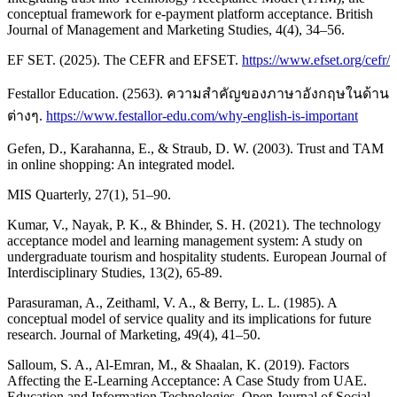
conceptual framework for e-payment platform acceptance. British
Journal of Management and Marketing Studies, 4(4), 34–56.
EF SET. (2025). The CEFR and EFSET.
https://www.efset.org/cefr/
Festallor Education. (2563). ความสำคัญของภาษาอังกฤษในด้าน
ต่างๆ.
https://www.festallor-edu.com/why-english-is-important
Gefen, D., Karahanna, E., & Straub, D. W. (2003). Trust and TAM
in online shopping: An integrated model.
MIS Quarterly, 27(1), 51–90.
Kumar, V., Nayak, P. K., & Bhinder, S. H. (2021). The technology
acceptance model and learning management system: A study on
undergraduate tourism and hospitality students. European Journal of
Interdisciplinary Studies, 13(2), 65-89.
Parasuraman, A., Zeithaml, V. A., & Berry, L. L. (1985). A
conceptual model of service quality and its implications for future
research. Journal of Marketing, 49(4), 41–50.
Salloum, S. A., Al-Emran, M., & Shaalan, K. (2019). Factors
Affecting the E-Learning Acceptance: A Case Study from UAE.
Education and Information Technologies. Open Journal of Social