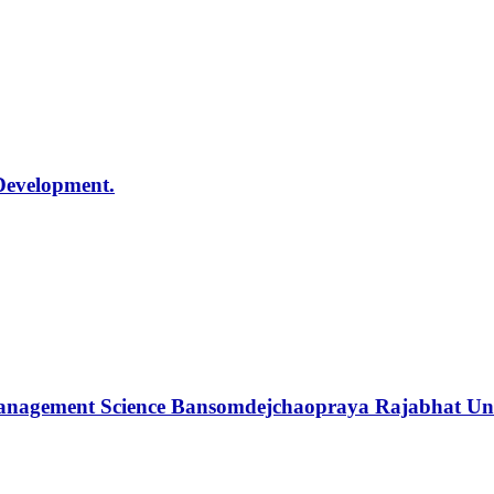
Development.
 Management Science Bansomdejchaopraya Rajabhat Univ