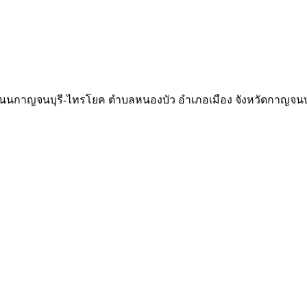
 ถนนกาญจนบุรี-ไทรโยค ตำบลหนองบัว อำเภอเมือง จังหวัดกาญจนบุ