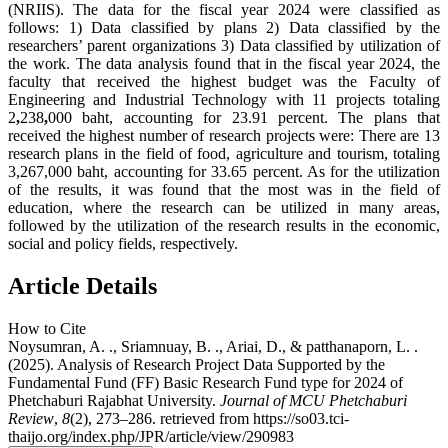
(NRIIS). The data for the fiscal year 2024 were classified as
follows: 1) Data classified by plans 2) Data classified by the
researchers’ parent organizations 3) Data classified by utilization of
the work. The data analysis found that in the fiscal year 2024, the
faculty that received the highest budget was the Faculty of
Engineering and Industrial Technology with 11 projects totaling
2
,
238
,
000 baht, accounting for 23.91 percent. The plans that
received the highest number of research projects were: There are 13
research plans in the field of food, agriculture and tourism, totaling
3,267,000 baht, accounting for 33.65 percent. As for the utilization
of the results, it was found that the most was in the field of
education, where the research can be utilized in many areas,
followed by the utilization of the research results in the economic,
social and policy fields, respectively.
Article Details
How to Cite
Noysumran, A. ., Sriamnuay, B. ., Ariai, D., & patthanaporn, L. .
(2025). Analysis of Research Project Data Supported by the
Fundamental Fund (FF) Basic Research Fund type for 2024 of
Phetchaburi Rajabhat University.
Journal of MCU Phetchaburi
Review
,
8
(2), 273–286. retrieved from https://so03.tci-
thaijo.org/index.php/JPR/article/view/290983