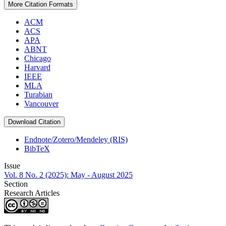
More Citation Formats
ACM
ACS
APA
ABNT
Chicago
Harvard
IEEE
MLA
Turabian
Vancouver
Download Citation
Endnote/Zotero/Mendeley (RIS)
BibTeX
Issue
Vol. 8 No. 2 (2025): May - August 2025
Section
Research Articles