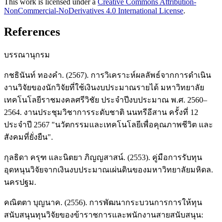
This work is licensed under a
Creative Commons Attribution-
NonCommercial-NoDerivatives 4.0 International License
.
References
บรรณานุกรม
กชธินันท์ ทองคำ. (2567). การวิเคราะห์ผลลัพธ์จากการดำเนิน
งานวิจัยของนักวิจัยที่ใช้เงินงบประมาณรายได้ มหาวิทยาลัย
เทคโนโลยีราชมงคลศรีวิชัย ประจำปีงบประมาณ พ.ศ. 2560–
2564. งานประชุมวิชาการระดับชาติ นนทรีอีสาน ครั้งที่ 12
ประจำปี 2567 "นวัตกรรมและเทคโนโลยีเพื่อคุณภาพชีวิต และ
สังคมที่ยั่งยืน".
กุลธิดา ครุฑ และนิตยา ภิญญสาสน์. (2553). คู่มือการรับทุน
อุดหนุนวิจัยจากเงินงบประมาณเผ่นดินของมหาวิทยาลัยมหิดล.
นครปฐม.
คณิตตา บุญนาค. (2556). การพัฒนากระบวนการการให้ทุน
สนับสนุนทุนวิจัยของข้าราชการและพนักงานสายสนับสนุน: