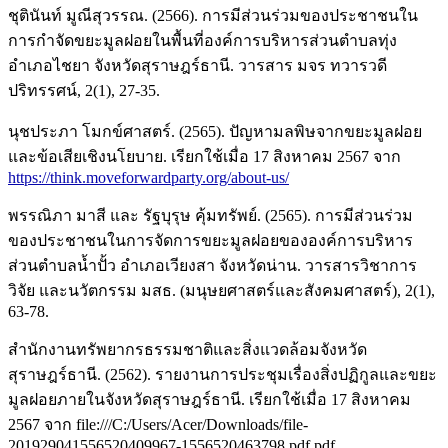
ชุตินันท์ มูณีสุวรรณ. (2566). การมีส่วนร่วมของประชาชนใน
การกำจัดขยะมูลฝอยในพื้นที่องค์การบริหารส่วนตำบลทุ่ง
อำเภอไชยา จังหวัดสุราษฎร์ธานี. วารสาร มจร ทวารวดี
ปริทรรศน์, 2(1), 27-35.
นุชประภา โมกข์ศาสตร์. (2565). ปัญหามลพิษจากขยะมูลฝอย
และข้อเสียเชิงนโยบาย. เรียกใช้เมื่อ 17 สิงหาคม 2567 จาก
https://think.moveforwardparty.org/about-us/
พรรณิภา มาสี และ รัฐบุรุษ คุ้มทรัพย์. (2565). การมีส่วนร่วม
ของประชาชนในการจัดการขยะมูลฝอยขององค์การบริหาร
ส่วนตำบลน้ำปั้ว อำเภอเวียงสา จังหวัดน่าน. วารสารวิชาการ
วิจัย และนวัตกรรม มสธ. (มนุษยศาสตร์และสังคมศาสตร์), 2(1),
63-78.
สำนักงานทรัพยากรธรรมชาติและสิ่งแวดล้อมจังหวัด
สุราษฎร์ธานี. (2562). รายงานการประชุมเรื่องสิ่งปฏิกูลและขยะ
มูลฝอยภายในจังหวัดสุราษฎร์ธานี. เรียกใช้เมื่อ 17 สิงหาคม
2567 จาก file:///C:/Users/Acer/Downloads/file-
201929041556520409967-1556520463798.pdf.pdf