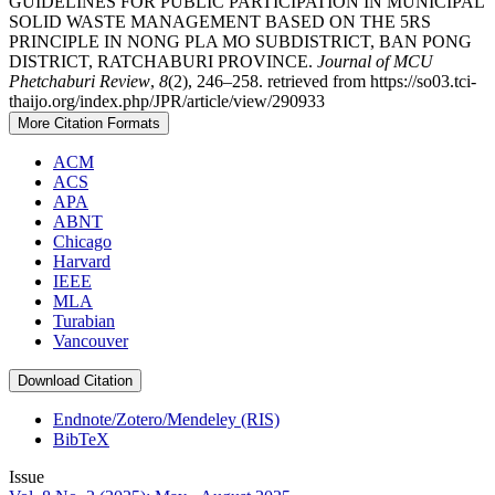
GUIDELINES FOR PUBLIC PARTICIPATION IN MUNICIPAL
SOLID WASTE MANAGEMENT BASED ON THE 5RS
PRINCIPLE IN NONG PLA MO SUBDISTRICT, BAN PONG
DISTRICT, RATCHABURI PROVINCE.
Journal of MCU
Phetchaburi Review
,
8
(2), 246–258. retrieved from https://so03.tci-
thaijo.org/index.php/JPR/article/view/290933
More Citation Formats
ACM
ACS
APA
ABNT
Chicago
Harvard
IEEE
MLA
Turabian
Vancouver
Download Citation
Endnote/Zotero/Mendeley (RIS)
BibTeX
Issue