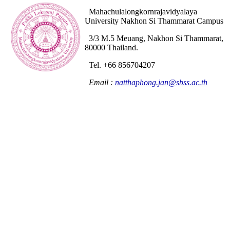
Mahachulalongkornrajavidyalaya
University Nakhon Si Thammarat Campus
3/3 M.5 Meuang, Nakhon Si Thammarat,
80000 Thailand.
Tel. +66 856704207
Email :
natthaphong.jan@sbss.ac.th