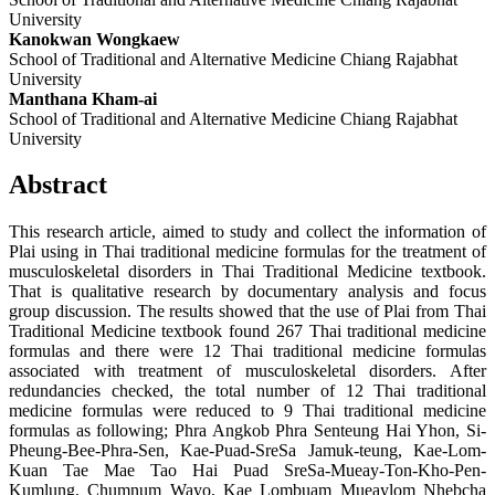
University
Kanokwan Wongkaew
School of Traditional and Alternative Medicine Chiang Rajabhat
University
Manthana Kham-ai
School of Traditional and Alternative Medicine Chiang Rajabhat
University
Abstract
This research article, aimed to study and collect the information of
Plai using in Thai traditional medicine formulas for the treatment of
musculoskeletal disorders in Thai Traditional Medicine textbook.
That is qualitative research by documentary analysis and focus
group discussion. The results showed that the use of Plai from Thai
Traditional Medicine textbook found 267 Thai traditional medicine
formulas and there were 12 Thai traditional medicine formulas
associated with treatment of musculoskeletal disorders. After
redundancies checked, the total number of 12 Thai traditional
medicine formulas were reduced to 9 Thai traditional medicine
formulas as following; Phra Angkob Phra Senteung Hai Yhon, Si-
Pheung-Bee-Phra-Sen, Kae-Puad-SreSa Jamuk-teung, Kae-Lom-
Kuan Tae Mae Tao Hai Puad SreSa-Mueay-Ton-Kho-Pen-
Kumlung, Chumnum Wayo, Kae Lombuam Mueaylom Nhebcha