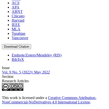
ACS
APA
ABNT
Chicago
Harvard
IEEE
MLA
Turabian
Vancouver
Download Citation
Endnote/Zotero/Mendeley (RIS)
BibTeX
Issue
Vol. 9 No. 5 (2022): May 2022
Section
Research Articles
This work is licensed under a
Creative Commons Attribution-
NonCommercial-NoDerivatives 4.0 International License
.