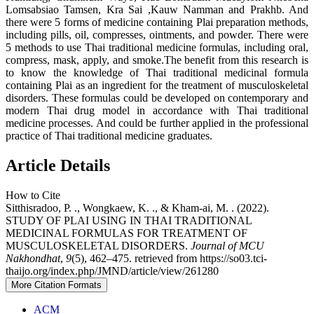
Lomsabsiao Tamsen, Kra Sai ,Kauw Namman and Prakhb. And
there were 5 forms of medicine containing Plai preparation methods,
including pills, oil, compresses, ointments, and powder. There were
5 methods to use Thai traditional medicine formulas, including oral,
compress, mask, apply, and smoke.The benefit from this research is
to know the knowledge of Thai traditional medicinal formula
containing Plai as an ingredient for the treatment of musculoskeletal
disorders. These formulas could be developed on contemporary and
modern Thai drug model in accordance with Thai traditional
medicine processes. And could be further applied in the professional
practice of Thai traditional medicine graduates.
Article Details
How to Cite
Sitthisradoo, P. ., Wongkaew, K. ., & Kham-ai, M. . (2022).
STUDY OF PLAI USING IN THAI TRADITIONAL
MEDICINAL FORMULAS FOR TREATMENT OF
MUSCULOSKELETAL DISORDERS.
Journal of MCU
Nakhondhat
,
9
(5), 462–475. retrieved from https://so03.tci-
thaijo.org/index.php/JMND/article/view/261280
More Citation Formats
ACM