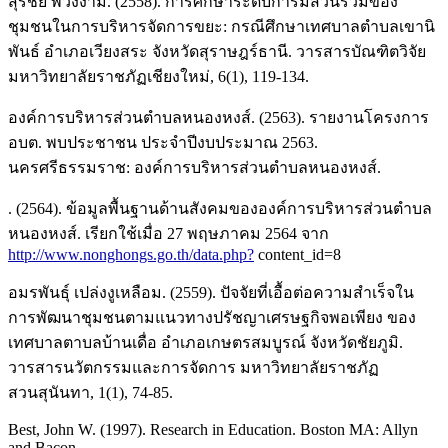
สุรชัย พวงงาม. (2558). การศึกษาระดับการมีส่วนร่วมของ
ชุมชนในการบริหารจัดการขยะ: กรณีศึกษาเทศบาลตำบลเขานิ
พันธ์ อำเภอเวียงสระ จังหวัดสุราษฎร์ธานี. วารสารบัณฑิตวิจัย
มหาวิทยาลัยราชภัฏเชียงใหม่, 6(1), 119-134.
องค์การบริหารส่วนตำบลหนองหงส์. (2563). รายงานโครงการ
อบต. พบประชาชน ประจำปีงบประมาณ 2563.
นครศรีธรรมราช: องค์การบริหารส่วนตำบลหนองหงส์.
. (2564). ข้อมูลพื้นฐานด้านสังคมขององค์การบริหารส่วนตำบล
หนองหงส์. เรียกใช้เมื่อ 27 พฤษภาคม 2564 จาก
http://www.nonghongs.go.th/data.php?
content_id=8
อมรพันธุ์ เปล่งงูเหลือม. (2559). ปัจจัยที่เอื้อต่อความสำเร็จใน
การพัฒนาชุมชนตามแนวทางปรัชญาเศรษฐกิจพอเพียง ของ
เทศบาลตาบลบ้านเดื่อ อำเภอเกษตรสมบูรณ์ จังหวัดชัยภูมิ.
วารสารนวัตกรรมและการจัดการ มหาวิทยาลัยราชภัฏ
สวนสุนันทา, 1(1), 74-85.
Best, John W. (1997). Research in Education. Boston MA: Allyn
and Bacon.