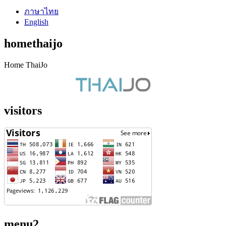
ภาษาไทย
English
homethaijo
Home ThaiJo
visitors
menu2