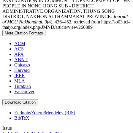
PARTICIPATION IN COMMUNITY DEVELOPMENT OF THE
PEOPLE IN NONG HONG SUB - DISTRICT
ADMINISTRATIVE ORGANIZATION, THUNG SONG
DISTRICT, NAKHON SI THAMMARAT PROVINCE.
Journal
of MCU Nakhondhat
,
9
(4), 436–452. retrieved from https://so03.tci-
thaijo.org/index.php/JMND/article/view/260889
More Citation Formats
ACM
ACS
APA
ABNT
Chicago
Harvard
IEEE
MLA
Turabian
Vancouver
Download Citation
Endnote/Zotero/Mendeley (RIS)
BibTeX
Issue