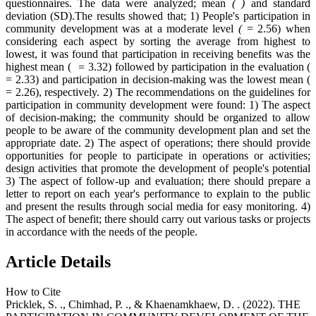
questionnaires. The data were analyzed; mean
(
)
and standard
deviation (SD).The results showed that; 1) People's participation in
community development was at a moderate level
(
= 2.56) when
considering each aspect by sorting the average from highest to
lowest, it was found that participation in receiving benefits was the
highest mean (
=
3.32) followed by participation in the evaluation (
= 2.33) and participation in decision-making was the lowest mean (
= 2.26), respectively. 2) The recommendations on the guidelines for
participation in community development were found: 1) The aspect
of decision-making; the community should be organized to allow
people to be aware of the community development plan and set the
appropriate date. 2) The aspect of operations; there should provide
opportunities for people to participate in operations or activities;
design activities that promote the development of people's potential
3) The aspect of follow-up and evaluation; there should prepare a
letter to report on each year's performance to explain to the public
and present the results through social media for easy monitoring. 4)
The aspect of benefit; there should carry out various tasks or projects
in accordance with the needs of the people.
Article Details
How to Cite
Pricklek, S. ., Chimhad, P. ., & Khaenamkhaew, D. . (2022). THE