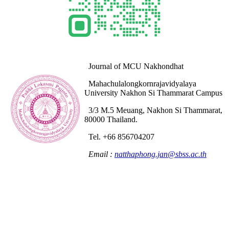
Journal of MCU Nakhondhat
Mahachulalongkornrajavidyalaya
University Nakhon Si Thammarat Campus
3/3 M.5 Meuang, Nakhon Si Thammarat,
80000 Thailand.
Tel. +66 856704207
Email :
natthaphong.jan@sbss.ac.th