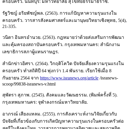
ครอบครัว. นนทบุรี: มหาวิทยาลัย สุโขทัยธรรมาธิราช.
รัฐวิชญ์ อริยพัชญ์พล. (2563). การแก้ปัญหาความรุนแรงใน
ครอบครัว. วารสารสังคมศาสตร์และมานุษยวิทยาเชิงพุทธ, 5(4),
21-335.
วนิดา อินทรอำนวย. (2563). กฎหมายว่าด้วยส่งเสริมการพัฒนา
และคุ้มครองสถาบันครอบครัว. กรุงเทพมหานคร: สำนักงาน
เลขาธิการสภาผู้แทนราษฎร.
สำนักข่าวอิศรา. (2564). วิกฤติโควิด ปัจจัยเสี่ยงความรุนแรงใน
ครอบครัว ทำสถิติปี 64 พุ่งกว่า 1.4 พันราย. เรียกใช้เมื่อ 8
กันยายน 2564 จาก
https://www.isranews.org/article
/isranews-
scoop/99838-isranews-v.html
สุพัตรา สุภาพ. (2545). สังคมและวัฒนธรรม. (พิมพ์ครั้งที่ 5).
กรุงเทพมหานคร: จุฬาลงกรณ์มหาวิทยาลัย.
อาภรณ์ เสียงแหลม. (2555). การสังเคราะห์งานวิจัยเกี่ยวกับ
ปัจจัยที่เกี่ยวข้องกับการเกิดปัญหาความรุนแรงในครอบครัวต่อ
สตรีในสังคมไทย. วารสารการพยาบาลจิตเวชและสุขภาพจิต,