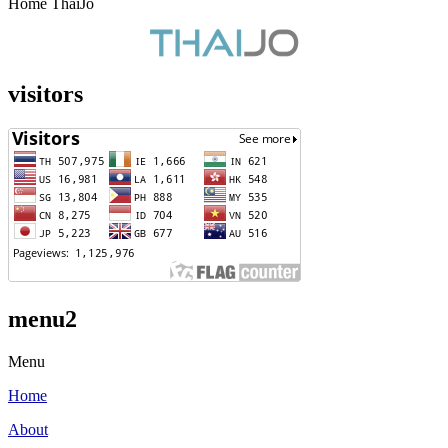
Home ThaiJo
visitors
menu2
Menu
Home
About