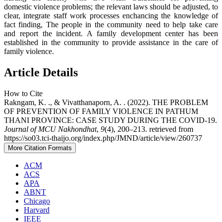
domestic violence problems; the relevant laws should be adjusted, to
clear, integrate staff work processes enchancing the knowledge of
fact finding, The people in the community need to help take care
and report the incident. A family development center has been
established in the community to provide assistance in the care of
family violence.
Article Details
How to Cite
Rakngam, K. ., & Vivatthanaporn, A. . (2022). THE PROBLEM
OF PREVENTION OF FAMILY VIOLENCE IN PATHUM
THANI PROVINCE: CASE STUDY DURING THE COVID-19.
Journal of MCU Nakhondhat
,
9
(4), 200–213. retrieved from
https://so03.tci-thaijo.org/index.php/JMND/article/view/260737
More Citation Formats
ACM
ACS
APA
ABNT
Chicago
Harvard
IEEE