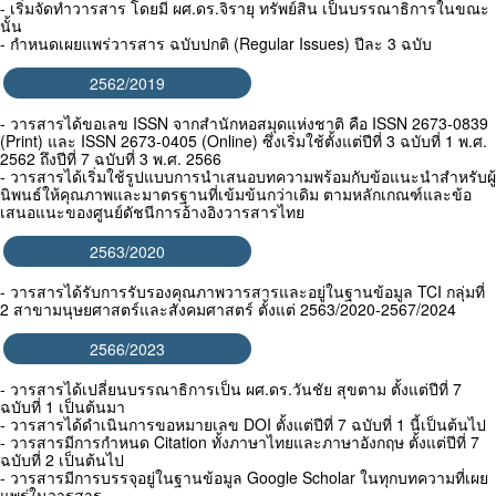
- เริ่มจัดทำวารสาร โดยมี ผศ.ดร.จิรายุ ทรัพย์สิน เป็นบรรณาธิการในขณะ
นั้น
- กำหนดเผยแพร่วารสาร ฉบับปกติ (Regular Issues) ปีละ 3 ฉบับ
2562/2019
- วารสารได้ขอเลข ISSN จากสำนักหอสมุดแห่งชาติ คือ ISSN 2673-0839
(Print) และ ISSN 2673-0405 (Online) ซึ่งเริ่มใช้ตั้งแต่ปีที่ 3 ฉบับที่ 1 พ.ศ.
2562 ถึงปีที่ 7 ฉบับที่ 3 พ.ศ. 2566
- วารสารได้เริ่มใช้รูปแบบการนำเสนอบทความพร้อมกับข้อแนะนำสำหรับผู้
นิพนธ์ให้คุณภาพและมาตรฐานที่เข้มข้นกว่าเดิม ตามหลักเกณฑ์และข้อ
เสนอแนะของศูนย์ดัชนีการอ้างอิงวารสารไทย
2563/2020
- วารสารได้รับการรับรองคุณภาพวารสารและอยู่ในฐานข้อมูล TCI กลุ่มที่
2 สาขามนุษยศาสตร์และสังคมศาสตร์ ตั้งแต่ 2563/2020-2567/2024
2566/2023
- วารสารได้เปลี่ยนบรรณาธิการเป็น ผศ.ดร.วันชัย สุขตาม ตั้งแต่ปีที่ 7
ฉบับที่ 1 เป็นต้นมา
- วารสารได้ดำเนินการขอหมายเลข DOI ตั้งแต่ปีที่ 7 ฉบับที่ 1 นี้เป็นต้นไป
- วารสารมีการกำหนด Citation ทั้งภาษาไทยและภาษาอังกฤษ ตั้งแต่ปีที่ 7
ฉบับที่ 2 เป็นต้นไป
- วารสารมีการบรรจุอยู่ในฐานข้อมูล Google Scholar ในทุกบทความที่เผย
แพร่ในวารสาร