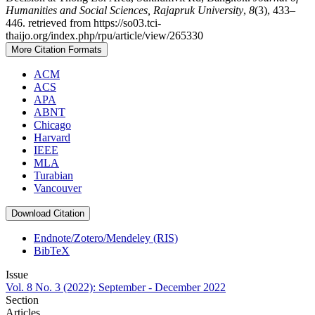
Humanities and Social Sciences, Rajapruk University
,
8
(3), 433–
446. retrieved from https://so03.tci-
thaijo.org/index.php/rpu/article/view/265330
More Citation Formats
ACM
ACS
APA
ABNT
Chicago
Harvard
IEEE
MLA
Turabian
Vancouver
Download Citation
Endnote/Zotero/Mendeley (RIS)
BibTeX
Issue
Vol. 8 No. 3 (2022): September - December 2022
Section
Articles