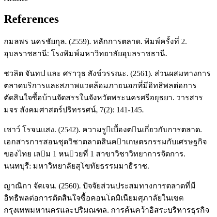
References
กมลพร นครชัยกุล. (2559). หลักการตลาด. พิมพ์ครั้งที่ 2.
อุบลราชธานี: โรงพิมพ์มหาวิทยาลัยอุบลราชธานี.
ชวลิต จันทป และ ศราวุธ สังข์วรรณะ. (2561). ส่วนผสมทางการ
ตลาดบริการและสภาพแวดล้อมภายนอกที่มีอิทธิพลต่อการ
ตัดสินใจซื้อบ้านจัดสรรในจังหวัดพระนครศรีอยุธยา. วารสาร
มจร สังคมศาสตร์ปริทรรศน์, 7(2): 141-145.
เชาว์ โรจนแสง. (2542). ความรูเบื้องตนเกี่ยวกับการตลาด.
เอกสารการสอนชุดวิชาตลาดสินคาเกษตรกรรมกับเศรษฐกิจ
ของไทย เลม 1 หนวยที่ 1 สาขาวิชาวิทยาการจัดการ.
นนทบุรี: มหาวิทยาลัยสุโขทัยธรรมมาธิราช.
ญาณิกา จัดเจน. (2560). ปัจจัยส่วนประสมทางการตลาดที่มี
อิทธิพลต่อการตัดสินใจซื้อคอนโดมิเนียมศุภาลัยในเขต
กรุงเทพมหานครและปริมณฑล. การค้นคว้าอิสระบริหารธุรกิจ