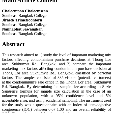
Main Article Content
Chaloempon Chaloemsean
Southeast Bangkok College
Jirasek Trimetsoontorn
Southeast Bangkok College
Nannaphat Sawangkan
Southeast Bangkok College
Abstract
This research aimed to 1) study the level of important marketing mix
factors affecting condominium purchase decisions at Thong Lor
area, Sukhumvit Rd., Bangkok, and 2) compare the important
marketing mix factors affecting condominium purchase decision at
Thong Lor area Sukhumvit Rd., Bangkok, classified by personal
factors. The samples consisted of 385 visitors (potential customers)
at the condominium’s sale office in the Thong Lor area, Sukhumvit
Rd, Bangkok. By determining the sample size according to Suzie
Sangren’s formula for sample size calculation in the case of an
unknown population, with a 95% confidence level and 5%
acceptable error, and using accidental sampling. The instrument used
for the study was a questionnaire with an Index of item-objective
congruence (IOC) between 0.67-1.00 and an overall reliability of