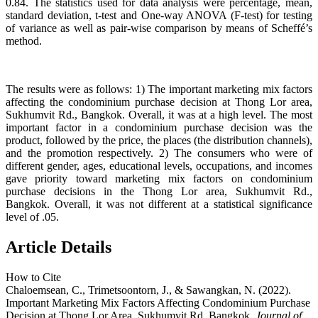
0.84. The statistics used for data analysis were percentage, mean,
standard deviation, t-test and One-way ANOVA (F-test) for testing
of variance as well as pair-wise comparison by means of Scheffé’s
method.
The results were as follows: 1) The important marketing mix factors
affecting the condominium purchase decision at Thong Lor area,
Sukhumvit Rd., Bangkok. Overall, it was at a high level. The most
important factor in a condominium purchase decision was the
product, followed by the price, the places (the distribution channels),
and the promotion respectively. 2) The consumers who were of
different gender, ages, educational levels, occupations, and incomes
gave priority toward marketing mix factors on condominium
purchase decisions in the Thong Lor area, Sukhumvit Rd.,
Bangkok. Overall, it was not different at a statistical significance
level of .05.
Article Details
How to Cite
Chaloemsean, C., Trimetsoontorn, J., & Sawangkan, N. (2022).
Important Marketing Mix Factors Affecting Condominium Purchase
Decision at Thong Lor Area, Sukhumvit Rd, Bangkok.
Journal of