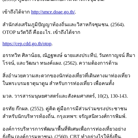
เข้าถึงได้จาก
http://smce.doae.go.th/
.
สำนักส่งเสริมภูมิปัญญาท้องถิ่นและวิสาหกิจชุมชน. (2564).
OTOP นวัตวิถี คืออะไร. เข้าถึงได้จาก
https://cep.cdd.go.th/otop
.
อรรทวิท ศิลาน้อย, ณัฏฐพงษ์ ฉายแสงประทีป, วันทกาญจน์ สีมา
โรจน์, และวัฒนา ทนงค์แผง. (2562). ความต้องการด้าน
สิ่งอำนวยความสะดวกของนักท่องเที่ยวที่เดินทางมาท่องเที่ยว
ในพระบรมธาตุนาดูน สำหรับการท่องเที่ยว เพื่อคนทั้ง
มวล. วารสารมนุษยศาสตร์และสังคมศาสตร์, 10(2), 130-143.
อรทัย ก๊กผล. (2552). คู่คิด คู่มือการมีส่วนร่วมขรงประชาชน
สำหรับนักบริหารท้องถิ่น. กรุงเทพฯ: จรัญสนิทวงศ์การพิมพ์.
องค์การบริหารการพัฒนาพื้นที่พิเศษเพื่อการท่องเที่ยวอย่าง
ยั่งยืน (องค์การมหาชน). (2560). CBT ทำอย่างไรให้ยั่งยืน.