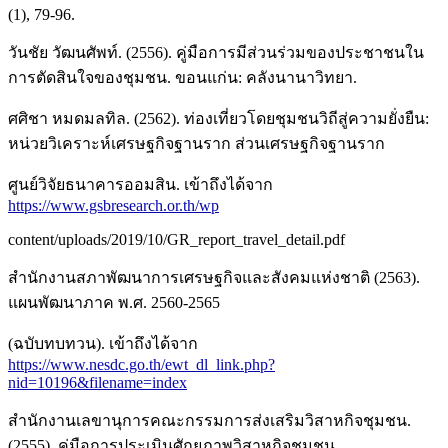
(1), 79-96.
วันชัย วัฒนศัพท์. (2556). คู่มือการมีส่วนร่วมของประชาชนใน
การตัดสินใจของชุมชน. ขอนแก่น: คลังนานาวิทยา.
ศศิชา หมดมลทิล. (2562). ท่องเที่ยวโดยชุมชนวิถีสู่ความยั่งยืน:
หน่วยวิเคราะห์เศรษฐกิจฐานราก ส่วนเศรษฐกิจฐานราก
ศูนย์วิจัยธนาคารออมสิน. เข้าถึงได้จาก
https://www.gsbresearch.or.th/wp
content/uploads/2019/10/GR_report_travel_detail.pdf
สำนักงานสภาพัฒนาการเศรษฐกิจและสังคมแห่งชาติ (2563).
แผนพัฒนาภาค พ.ศ. 2560-2565
(ฉบับทบทวน). เข้าถึงได้จาก
https://www.nesdc.go.th/ewt_dl_link.php?
nid=10196&filename=index
สำนักงานเลขานุการคณะกรรมการส่งเสริมวิสาหกิจชุมชน.
(2555). คู่มือการประเมินศักยภาพวิสาหกิจชุมชน.