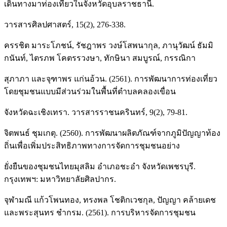
เดินทางมาท่องเที่ยวในจังหวัดอุบลราชธานี.
วารสารศิลปศาสตร์, 15(2), 276-338.
ครรชิต มาระโภชน์, รัชฎาพร วงษ์โสพนากุล, ภานุวัฒน์ ธัมมิ
กนันท์, ไตรภพ โคตรรวงษา, ทักษินา สมบูรณ์, กรรณิกา
สุภาภา และจุฑาพร แก่นอ้วน. (2561). การพัฒนาการท่องเที่ยว
โดยชุมชนแบบมีส่วนร่วมในพื้นที่ตำบลคลองเขื่อน
จังหวัดฉะเชิงเทรา. วารสารราชนครินทร์, 9(2), 79-81.
จิตพนธ์ ชุมเกตุ. (2560). การพัฒนาผลิตภัณฑ์จากภูมิปัญญาท้อง
ถิ่นเพื่อเพิ่มประสิทธิภาพทางการจัดการชุมชนอย่าง
ยั่งยืนของชุมชนไทยมุสลิม อำเภอชะอำ จังหวัดเพชรบุรี.
กรุงเทพฯ: มหาวิทยาลัยศิลปากร.
จุฬามณี แก้วโพนทอง, ทรงพล โชติกเวชกุล, ปัญญา คล้ายเดช
และพระสุนทร ชำกรม. (2561). การบริหารจัดการชุมชน