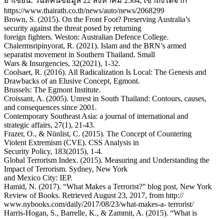
อาเซียน. วันที่ค้นข้อมูล 22 สิงหาคม 2564, เข้าถึงได้จาก
https://www.thairath.co.th/news/auto/news/2068299
Brown, S. (2015). On the Front Foot? Preserving Australia’s
security against the threat posed by returning
foreign fighters. Weston: Australian Defence College.
Chalermsripinyorat, R. (2021). Islam and the BRN’s armed
separatist movement in Southern Thailand. Small
Wars & Insurgencies, 32(2021), 1-32.
Coolsaet, R. (2016). All Radicalization Is Local: The Genesis and
Drawbacks of an Elusive Concept, Egmont.
Brussels: The Egmont Institute.
Croissant, A. (2005). Unrest in South Thailand: Contours, causes,
and consequences since 2001.
Contemporary Southeast Asia: a journal of international and
strategic affairs, 27(1), 21-43.
Frazer, O., & Nünlist, C. (2015). The Concept of Countering
Violent Extremism (CVE). CSS Analysis in
Security Policy, 183(2015), 1-4.
Global Terrorism Index. (2015). Measuring and Understanding the
Impact of Terrorism. Sydney, New York
and Mexico City: IEP.
Hamid, N. (2017). “What Makes a Terrorist?” blog post, New York
Review of Books. Retrieved August 23, 2017, from http://
www.nybooks.com/daily/2017/08/23/what-makes-a- terrorist/
Harris-Hogan, S., Barrelle, K., & Zammit, A. (2015). “What is