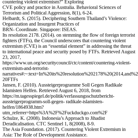
countering violent extremism?” Exploring
CVE policy and practice in Australia. Behavioral Sciences of
Terrorism and Political Aggression, 8(1), 6-24.
Helbardt, S. (2015). Deciphering Southern Thailand’s Violence:
Organization and Insurgent Practices of
BRN- Coordinate. Singapore: ISEAS.
Its resolution 2178. (2014). on stemming the flow of foreign terrorist
fighters (FTFs), the Council underscores that countering violent
extremism (CVE) is an “essential element” in addressing the threat
to international peace and security posed by FTFs. Retrieved August
23, 2017,
https://www.un.org/securitycouncil/ctc/content/countering-violent-
extremism-and-terrorist-
narratives#:~:text=In%20its%20resolution%202178%20(2014,and
20FTFs
Jansen, F. (2010). Aussteigerprogramme Soll Gegen Radikale
Islamisten Helfen. Retrieved August 6, 2018, from
https://m.tagesspiegel.de/politik/verfassungsschutzbericht-
aussteigerprogramm-soll-gegen- radikale-islamisten-
helfen/1864938.htm?
utm_referrer=https%3A%2F%2Fuckduckgo.com%2F
Schulze, K. (2008). Indonesia’s Approach to Jihadist
Deradicalisation. CTC Sentinel 1, 8(2008), 8-9.
The Asia Foundation. (2017). Countering Violent Extremism in
Asia: The Role of Development Assistance.