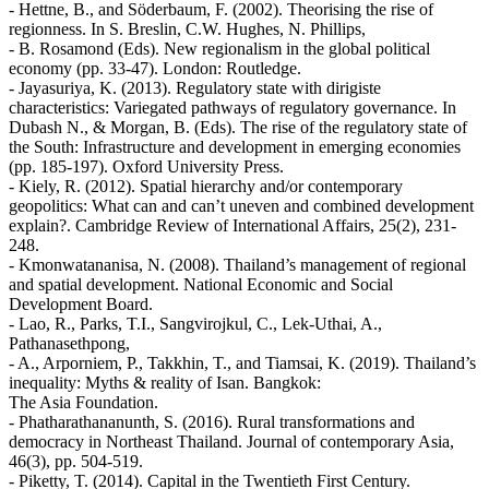
- Hettne, B., and Söderbaum, F. (2002). Theorising the rise of
regionness. In S. Breslin, C.W. Hughes, N. Phillips,
- B. Rosamond (Eds). New regionalism in the global political
economy (pp. 33-47). London: Routledge.
- Jayasuriya, K. (2013). Regulatory state with dirigiste
characteristics: Variegated pathways of regulatory governance. In
Dubash N., & Morgan, B. (Eds). The rise of the regulatory state of
the South: Infrastructure and development in emerging economies
(pp. 185-197). Oxford University Press.
- Kiely, R. (2012). Spatial hierarchy and/or contemporary
geopolitics: What can and can’t uneven and combined development
explain?. Cambridge Review of International Affairs, 25(2), 231-
248.
- Kmonwatananisa, N. (2008). Thailand’s management of regional
and spatial development. National Economic and Social
Development Board.
- Lao, R., Parks, T.I., Sangvirojkul, C., Lek-Uthai, A.,
Pathanasethpong,
- A., Arporniem, P., Takkhin, T., and Tiamsai, K. (2019). Thailand’s
inequality: Myths & reality of Isan. Bangkok:
The Asia Foundation.
- Phatharathananunth, S. (2016). Rural transformations and
democracy in Northeast Thailand. Journal of contemporary Asia,
46(3), pp. 504-519.
- Piketty, T. (2014). Capital in the Twentieth First Century.