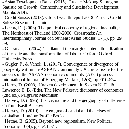
- Asian Development Bank. (2015). Greater Mekong Subregion
Statistic on Growth, Connectivity and Sustainable Development.
Manila: ADB.
- Credit Suisse. (2018). Global wealth report 2018. Zurich: Credit
Suisse Research Institute.
- Feeny, D. (2003). The political economy of regional inequality:
The Northeast of Thailand 1800-2000. Crossroads: An
Interdisciplinary Journal of Southeast Asian Studies, 17(1), pp. 29-
59.
- Glassman, J. (2004). Thailand at the margins: internationalization
of the state and the transformation of labour. Oxford: Oxford
University Press.
- Gugler, P., & Vanoli, L. (2017). Convergence or divergence of
prosperity within the ASEAN Community?: A crucial issue for the
success of the ASEAN economic community (AEC) process.
International Journal of Emerging Markets, 12(3), pp. 610-624.
- Harris, D. (2008). Uneven development. In Steven N. D., &
Lawrence E. B. (Eds). The New Palgrave dictionary of economics
(2nd ed.). Palgrave: Macmillan.
- Harvey, D. (1996). Justice, nature and the geography of difference.
Oxford: Basil Blackwell.
- Harvey, D. (2010). The enigma of capital and the crises of
capitalism. London: Profile Books.
- Hettne, B. (2005). Beyond new regionalism. New Political
Economy, 10(4), pp. 543-571.