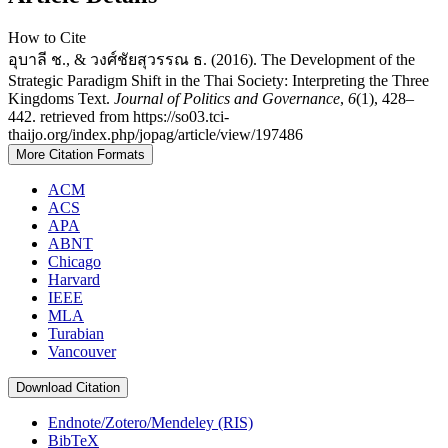
How to Cite
อุบาลี ช., & วงศ์ชัยสุวรรณ ธ. (2016). The Development of the
Strategic Paradigm Shift in the Thai Society: Interpreting the Three
Kingdoms Text.
Journal of Politics and Governance
,
6
(1), 428–
442. retrieved from https://so03.tci-
thaijo.org/index.php/jopag/article/view/197486
More Citation Formats
ACM
ACS
APA
ABNT
Chicago
Harvard
IEEE
MLA
Turabian
Vancouver
Download Citation
Endnote/Zotero/Mendeley (RIS)
BibTeX