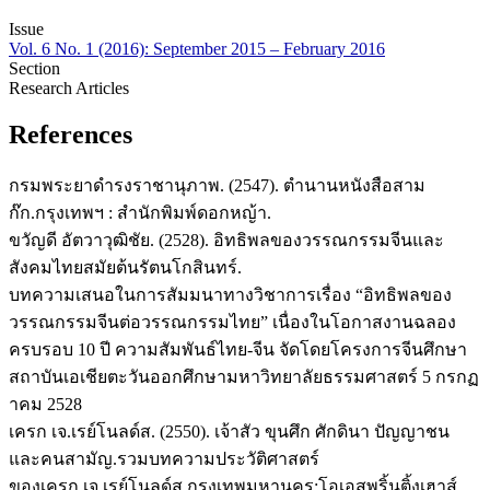
Issue
Vol. 6 No. 1 (2016): September 2015 – February 2016
Section
Research Articles
References
กรมพระยาดำรงราชานุภาพ. (2547). ตำนานหนังสือสาม
ก๊ก.กรุงเทพฯ : สำนักพิมพ์ดอกหญ้า.
ขวัญดี อัตวาวุฒิชัย. (2528). อิทธิพลของวรรณกรรมจีนและ
สังคมไทยสมัยต้นรัตนโกสินทร์.
บทความเสนอในการสัมมนาทางวิชาการเรื่อง “อิทธิพลของ
วรรณกรรมจีนต่อวรรณกรรมไทย” เนื่องในโอกาสงานฉลอง
ครบรอบ 10 ปี ความสัมพันธ์ไทย-จีน จัดโดยโครงการจีนศึกษา
สถาบันเอเชียตะวันออกศึกษามหาวิทยาลัยธรรมศาสตร์ 5 กรกฏ
าคม 2528
เครก เจ.เรย์โนลด์ส. (2550). เจ้าสัว ขุนศึก ศักดินา ปัญญาชน
และคนสามัญ.รวมบทความประวัติศาสตร์
ของเครก เจ.เรย์โนลด์ส.กรุงเทพมหานคร:โอเอสพริ้นติ้งเฮาส์.