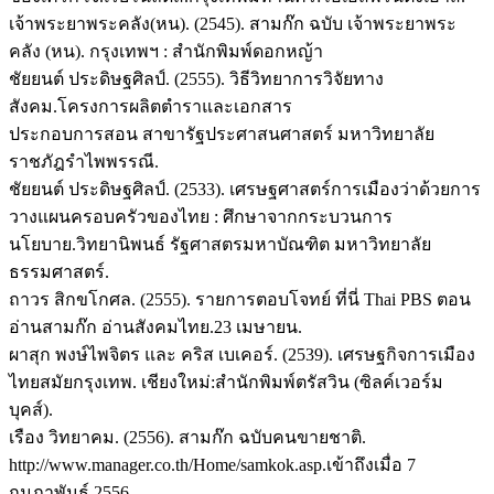
เจ้าพระยาพระคลัง(หน). (2545). สามก๊ก ฉบับ เจ้าพระยาพระ
คลัง (หน). กรุงเทพฯ : สำนักพิมพ์ดอกหญ้า
ชัยยนต์ ประดิษฐศิลป์. (2555). วิธีวิทยาการวิจัยทาง
สังคม.โครงการผลิตตำราและเอกสาร
ประกอบการสอน สาขารัฐประศาสนศาสตร์ มหาวิทยาลัย
ราชภัฎรำไพพรรณี.
ชัยยนต์ ประดิษฐศิลป์. (2533). เศรษฐศาสตร์การเมืองว่าด้วยการ
วางแผนครอบครัวของไทย : ศึกษาจากกระบวนการ
นโยบาย.วิทยานิพนธ์ รัฐศาสตรมหาบัณฑิต มหาวิทยาลัย
ธรรมศาสตร์.
ถาวร สิกขโกศล. (2555). รายการตอบโจทย์ ที่นี่ Thai PBS ตอน
อ่านสามก๊ก อ่านสังคมไทย.23 เมษายน.
ผาสุก พงษ์ไพจิตร และ คริส เบเคอร์. (2539). เศรษฐกิจการเมือง
ไทยสมัยกรุงเทพ. เชียงใหม่:สำนักพิมพ์ตรัสวิน (ซิลค์เวอร์ม
บุคส์).
เรือง วิทยาคม. (2556). สามก๊ก ฉบับคนขายชาติ.
http://www.manager.co.th/Home/samkok.asp.เข้าถึงเมื่อ 7
กุมภาพันธ์ 2556.