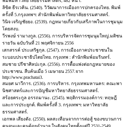
พิมพ์มหาวิทยาลัยธรรมศาสตร์, 482 หน้า.
ลิขิต ธีรเวคิน. (2540). วิวัฒนาการเมืองการปกครองไทย. พิมพ์
ครั้งที่ 5.กรุงเทพฯ: สำนักพิมพ์มหาวิทยาลัยธรรมศาสตร์.
วินิจ เจริญชัยยง. (2539). กฎหมายเกี่ยวกับเสรีภาพในการชุมนุม
โดยสงบ.
วีรพงษ์ รามางกูล. (2556). การบริหารจัดการชุมนุมใหญ่.มติชน
รายวัน ฉบับวันที่ 21 พฤศจิกายน 2556
เสกสรรค์ ประเสริฐกุล. (2547). การเมืองภาคประชาชนใน
ระบอบประชาธิปไตยไทย. กรุงเทพ : สำนักพิมพ์อมรินทร์.
สมชาย ปรีชาศิลปะกุล. (2556). การดื้อแพ่งต่อกฎหมายของ
ประชาชน. สืบค้นเมื่อ 5 เมษายน 2557.จาก
http://www.prachatai3.
สมยศ นาวีการ. (2536). การบริหาร. กรุงเทพมหานคร: คณะพา
นิชศาสตร์และการบัญชีมหาวิทยาลัยธรรมศาสตร์.
สร้อยตระกูล อรรถมานะ. (2545). พฤติกรรมองค์การ: ทฤษฎี
และการประยุกต์. พิมพ์ครั้งที่ 3. กรุงเทพฯ: มหาวิทยาลัย
ธรรมศาสตร์.
เอกพล เสียงดัง. (2550). ผลสะเทือนจากการต่อสู้ ของขบวนการ
คนจนและคนด้อยอำนาจ ในสังคมไทยตั้งแต่ปี 2531-2549.