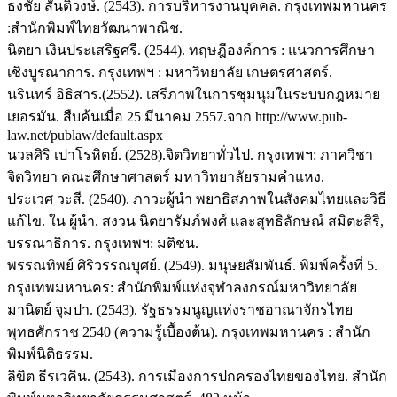
ธงชัย สันติวงษ์. (2543). การบริหารงานบุคคล. กรุงเทพมหานคร
:สำนักพิมพ์ไทยวัฒนาพาณิช.
นิตยา เงินประเสริฐศรี. (2544). ทฤษฎีองค์การ : แนวการศึกษา
เชิงบูรณาการ. กรุงเทพฯ : มหาวิทยาลัย เกษตรศาสตร์.
นรินทร์ อิธิสาร.(2552). เสรีภาพในการชุมนุมในระบบกฎหมาย
เยอรมัน. สืบค้นเมื่อ 25 มีนาคม 2557.จาก http://www.pub-
law.net/publaw/default.aspx
นวลศิริ เปาโรหิตย์. (2528).จิตวิทยาทั่วไป. กรุงเทพฯ: ภาควิชา
จิตวิทยา คณะศึกษาศาสตร์ มหาวิทยาลัยรามคำแหง.
ประเวศ วะสี. (2540). ภาวะผู้นำ พยาธิสภาพในสังคมไทยและวิธี
แก้ไข. ใน ผู้นำ. สงวน นิตยารัมภ์พงศ์ และสุทธิลักษณ์ สมิตะสิริ,
บรรณาธิการ. กรุงเทพฯ: มติชน.
พรรณทิพย์ ศิริวรรณบุศย์. (2549). มนุษยสัมพันธ์. พิมพ์ครั้งที่ 5.
กรุงเทพมหานคร: สำนักพิมพ์แห่งจุฬาลงกรณ์มหาวิทยาลัย
มานิตย์ จุมปา. (2543). รัฐธรรมนูญแห่งราชอาณาจักรไทย
พุทธศักราช 2540 (ความรู้เบื้องต้น). กรุงเทพมหานคร : สำนัก
พิมพ์นิติธรรม.
ลิขิต ธีรเวคิน. (2543). การเมืองการปกครองไทยของไทย. สำนัก