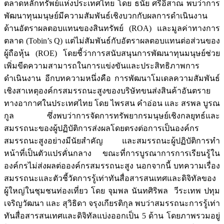
ตลาดหลักทรัพย์แห่งประเทศไทย โดย ธนัย ศรีอิสาณ พบว่าการ
พัฒนาทุนมนุษย์มีความสัมพันธ์เชิงบวกกับผลการดำเนินงาน
ด้านอัตราผลตอบแทนของสินทรัพย์ (ROA) และมูลค่าทางการ
ตลาด (Tobin’s Q) แต่ไม่สัมพันธ์กับอัตราผลตอบแทนต่อส่วนของ
ผู้ถือหุ้น (ROE) โดยชี้ว่าการสนับสนุนการพัฒนาทุนมนุษย์ช่วย
เพิ่มขีดความสามารถในการแข่งขันและประสิทธิภาพการ
ดำเนินงาน อีกบทความหนึ่งคือ การพัฒนาโมเดลความสัมพันธ์
เชิงสาเหตุองค์กรสมรรถนะสูงของบริษัทขนส่งสินค้าอันตราย
ทางอากาศในประเทศไทย โดย ไพรสน คำอ่อน และ สรพล บูรณ
กูล ซึ่งพบว่าการจัดการทรัพยากรมนุษย์เชิงกลยุทธ์และ
สมรรถนะของผู้ปฏิบัติการส่งผลโดยตรงต่อการเป็นองค์กร
สมรรถนะสูงอย่างมีนัยสำคัญ และสมรรถนะผู้ปฏิบัติการทำ
หน้าที่เป็นตัวแปรคั่นกลาง ขณะที่การบูรณาการการเรียนรู้ใน
องค์กรไม่ส่งผลต่อองค์กรสมรรถนะสูง นอกจากนี้ บทความเรื่อง
สมรรถนะและตัวชี้วัดการรู้เท่าทันสื่อสารสนเทศและดิจิทัลของ
ผู้ใหญ่ในชุมชนท่องเที่ยว โดย จุมพล นันทศิริพล วีระเทพ ปทุม
เจริญวัฒนา และ สุวิธิดา จรุงเกียรติกุล พบว่าสมรรถนะการรู้เท่า
ทันสื่อสารสนเทศและดิจิทัลแบ่งออกเป็น 5 ด้าน โดยภาพรวมอยู่