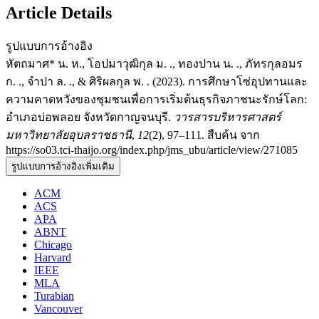
Article Details
รูปแบบการอ้างอิง
หัตถมาศ* น. ห., โอปมาวุฒิกุล ม. ., ทองปาน น. ., ภัทรกุลอมร
ก. ., จำปา ล. ., & ศิริผลกุล พ. . (2023). การศึกษาโซ่อุปทานและ
ความคาดหวังของชุมชนเพื่อการเริ่มต้นธุรกิจภาชนะรักษ์โลก:
อำเภอบ่อพลอย จังหวัดกาญจนบุรี.
วารสารบริหารศาสตร์
มหาวิทยาลัยอุบลราชธานี
,
12
(2), 97–111. สืบค้น จาก
https://so03.tci-thaijo.org/index.php/jms_ubu/article/view/271085
รูปแบบการอ้างอิงเพิ่มเติม
ACM
ACS
APA
ABNT
Chicago
Harvard
IEEE
MLA
Turabian
Vancouver