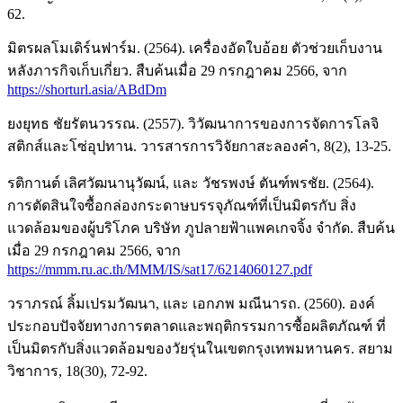
62.
มิตรผลโมเดิร์นฟาร์ม. (2564). เครื่องอัดใบอ้อย ตัวช่วยเก็บงาน
หลังภารกิจเก็บเกี่ยว. สืบค้นเมื่อ 29 กรกฎาคม 2566, จาก
https://shorturl.asia/ABdDm
ยงยุทธ ชัยรัตนวรรณ. (2557). วิวัฒนาการของการจัดการโลจิ
สติกส์และโซ่อุปทาน. วารสารการวิจัยกาสะลองคำ, 8(2), 13-25.
รติกานต์ เลิศวัฒนานุวัฒน์, และ วัชรพงษ์ ตันฑ์พรชัย. (2564).
การตัดสินใจซื้อกล่องกระดาษบรรจุภัณฑ์ที่เป็นมิตรกับ สิ่ง
แวดล้อมของผู้บริโภค บริษัท ภูปลายฟ้าแพคเกจจิ้ง จำกัด. สืบค้น
เมื่อ 29 กรกฎาคม 2566, จาก
https://mmm.ru.ac.th/MMM/IS/sat17/6214060127.pdf
วราภรณ์ ลิ้มเปรมวัฒนา, และ เอกภพ มณีนารถ. (2560). องค์
ประกอบปัจจัยทางการตลาดและพฤติกรรมการซื้อผลิตภัณฑ์ ที่
เป็นมิตรกับสิ่งแวดล้อมของวัยรุ่นในเขตกรุงเทพมหานคร. สยาม
วิชาการ, 18(30), 72-92.