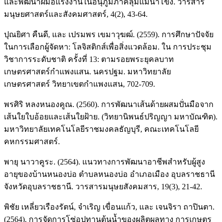
และพัฒนาฝีมือแรงงานในอนุภูมิภาคลุ่มแม่น้ำโขง. วารสาร
มนุษยศาสตร์และสังคมศาสตร์, 4(2), 43-64.
ปุณยิศา คืนดี, และ เปรมพร เขมาวุฆฒ์. (2559). การศึกษาปัจจัย
ในการเลือกผู้จัดหา: โลจิสติกส์เพื่อสิ่งแวดล้อม. ใน การประชุม
วิชาการระดับชาติ ครั้งที่ 13: ตามรอยพระยุคลบาท
เกษตรศาสตร์กำแพงแสน. นครปฐม. มหาวิทยาลัย
เกษตรศาสตร์ วิทยาเขตกำแพงแสน, 702-709.
พรศิริ หลงหนองคูณ. (2560). การพัฒนาเส้นด้ายผสมปั่นมือจาก
เส้นใยใบอ้อยและเส้นใยฝ้าย. (วิทยานิพนธ์ปริญญา มหาบัณฑิต).
มหาวิทยาลัยเทคโนโลยีราชมงคลธัญบุรี, คณะเทคโนโลยี
คหกรรมศาสตร์.
พายุ นาวาคูระ. (2564). แนวทางการพัฒนาอาชีพสำหรับผู้สูง
อายุของบ้านหนองบ่อ ตำบลหนองบ่อ อำเภอเมือง อุบลราชธานี
จังหวัดอุบลราชธานี. วารสารมนุษยสังคมสาร, 19(3), 21-42.
พิชัย เหลี่ยวเรืองรัตน์, จำเริญ เขื่อนแก้ว, และ เจนจิรา ถาปินตา.
(2564). การจัดการโซ่อุปทานต้นน้ำของผลิตผลทาง การเกษตร