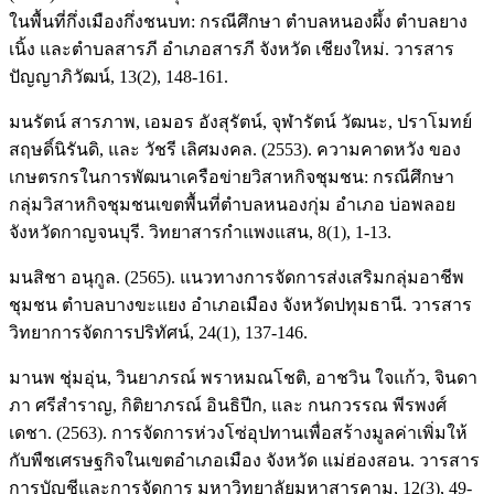
ในพื้นที่กึ่งเมืองกึ่งชนบท: กรณีศึกษา ตำบลหนองผึ้ง ตำบลยาง
เนิ้ง และตำบลสารภี อำเภอสารภี จังหวัด เชียงใหม่. วารสาร
ปัญญาภิวัฒน์, 13(2), 148-161.
มนรัตน์ สารภาพ, เอมอร อังสุรัตน์, จุฬารัตน์ วัฒนะ, ปราโมทย์
สฤษดิ์นิรันดิ, และ วัชรี เลิศมงคล. (2553). ความคาดหวัง ของ
เกษตรกรในการพัฒนาเครือข่ายวิสาหกิจชุมชน: กรณีศึกษา
กลุ่มวิสาหกิจชุมชนเขตพื้นที่ตำบลหนองกุ่ม อำเภอ บ่อพลอย
จังหวัดกาญจนบุรี. วิทยาสารกำแพงแสน, 8(1), 1-13.
มนสิชา อนุกูล. (2565). แนวทางการจัดการส่งเสริมกลุ่มอาชีพ
ชุมชน ตำบลบางขะแยง อำเภอเมือง จังหวัดปทุมธานี. วารสาร
วิทยาการจัดการปริทัศน์, 24(1), 137-146.
มานพ ชุ่มอุ่น, วินยาภรณ์ พราหมณโชติ, อาชวิน ใจแก้ว, จินดา
ภา ศรีสำราญ, กิติยาภรณ์ อินธิปีก, และ กนกวรรณ พีรพงศ์
เดชา. (2563). การจัดการห่วงโซ่อุปทานเพื่อสร้างมูลค่าเพิ่มให้
กับพืชเศรษฐกิจในเขตอำเภอเมือง จังหวัด แม่ฮ่องสอน. วารสาร
การบัญชีและการจัดการ มหาวิทยาลัยมหาสารคาม, 12(3), 49-