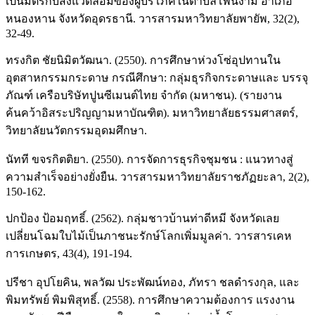
เป็นมิตรกับสิ่งแวดล้อมของผู้บริโภคในตำบลโพนงาม อำเภอ
หนองหาน จังหวัดอุดรธานี. วารสารมหาวิทยาลัยพายัพ, 32(2),
32-49.
ทรงกิต ชัยนิมิตวัฒนา. (2550). การศึกษาห่วงโซ่อุปทานใน
อุตสาหกรรมกระดาษ กรณีศึกษา: กลุ่มธุรกิจกระดาษและ บรรจุ
ภัณฑ์ เครือบริษัทปูนซีเมนต์ไทย จำกัด (มหาชน). (รายงาน
ค้นคว้าอิสระปริญญามหาบัณฑิต). มหาวิทยาลัยธรรมศาสตร์,
วิทยาลัยนวัตกรรมอุดมศึกษา.
นัทที ขจรกิตติยา. (2550). การจัดการธุรกิจชุมชน : แนวทางสู่
ความสำเร็จอย่างยั่งยืน. วารสารมหาวิทยาลัยราชภัฏยะลา, 2(2),
150-162.
ปกป้อง ป้อมฤทธิ์. (2562). กลุ่มชาวบ้านท่าดีหมี จังหวัดเลย
เปลี่ยนโฉมใบไม้เป็นภาชนะรักษ์โลกเพิ่มมูลค่า. วารสารเคห
การเกษตร, 43(4), 191-194.
ปรีชา อุปโยคิน, พลวัฒ ประพัฒน์ทอง, ภัทรา ชลดำรงกุล, และ
พิมทรัพย์ พิมพิสุทธิ์. (2558). การศึกษาความต้องการ แรงงาน