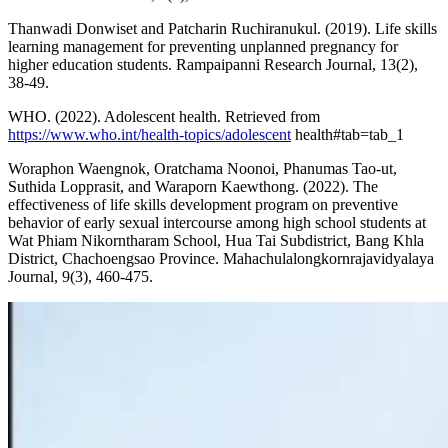
Thanwadi Donwiset and Patcharin Ruchiranukul. (2019). Life skills
learning management for preventing unplanned pregnancy for
higher education students. Rampaipanni Research Journal, 13(2),
38-49.
WHO. (2022). Adolescent health. Retrieved from
https://www.who.int/health-topics/adolescent
health#tab=tab_1
Woraphon Waengnok, Oratchama Noonoi, Phanumas Tao-ut,
Suthida Lopprasit, and Waraporn Kaewthong. (2022). The
effectiveness of life skills development program on preventive
behavior of early sexual intercourse among high school students at
Wat Phiam Nikorntharam School, Hua Tai Subdistrict, Bang Khla
District, Chachoengsao Province. Mahachulalongkornrajavidyalaya
Journal, 9(3), 460-475.