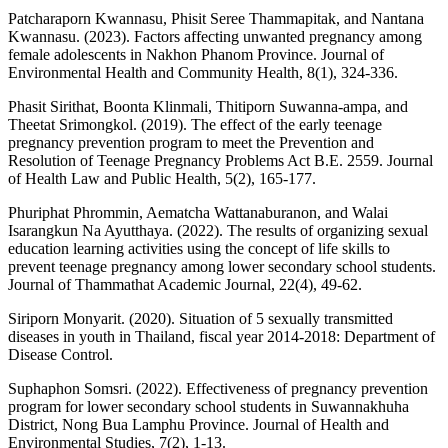
Patcharaporn Kwannasu, Phisit Seree Thammapitak, and Nantana
Kwannasu. (2023). Factors affecting unwanted pregnancy among
female adolescents in Nakhon Phanom Province. Journal of
Environmental Health and Community Health, 8(1), 324-336.
Phasit Sirithat, Boonta Klinmali, Thitiporn Suwanna-ampa, and
Theetat Srimongkol. (2019). The effect of the early teenage
pregnancy prevention program to meet the Prevention and
Resolution of Teenage Pregnancy Problems Act B.E. 2559. Journal
of Health Law and Public Health, 5(2), 165-177.
Phuriphat Phrommin, Aematcha Wattanaburanon, and Walai
Isarangkun Na Ayutthaya. (2022). The results of organizing sexual
education learning activities using the concept of life skills to
prevent teenage pregnancy among lower secondary school students.
Journal of Thammathat Academic Journal, 22(4), 49-62.
Siriporn Monyarit. (2020). Situation of 5 sexually transmitted
diseases in youth in Thailand, fiscal year 2014-2018: Department of
Disease Control.
Suphaphon Somsri. (2022). Effectiveness of pregnancy prevention
program for lower secondary school students in Suwannakhuha
District, Nong Bua Lamphu Province. Journal of Health and
Environmental Studies, 7(2), 1-13.