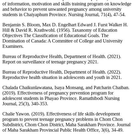
of information, motivation and skills training program on knowledge
and behavior to prevent unwanted pregnancy among university
students in Chaiyaphum Province. Nursing Journal, 71(4), 47-54.
Benjamin S. Bloom, Max D. Engelhart Edward J. Furst Walker H.
Hill & David R. Krathwohl. (1956). Taxanomy of Education
Objectives The Classification of Educational Goals. The
Domination of Canada: A Committee of College and University
Examiners.
Bureau of Reproductive Health, Department of Health. (2021).
Report on surveillance of teenage pregnancy 2021.
Bureau of Reproductive Health, Department of Health. (2022).
Reproductive health situation in adolescents and youth in 2021.
Chalada Chaikunlawatana, Isaya Monsang, and Patcharin Chaiban.
(2019). Effectiveness of pregnancy prevention program for
adolescent students in Phayao Province. Ramathibodi Nursing
Journal, 25(3), 340-353.
Chalie Yawon. (2019). Effectiveness of life skills development
program to prevent teenage pregnancy problems in Chom Chon
Subdistrict, Chom Chon District, Maha Sarakham Province. Journal
of Maha Sarakham Provincial Public Health Office, 3(6), 34-49.