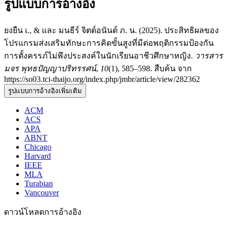
รูปแบบการอ้างอิง
ยงยืน เ., & และ มนธีร์ จิตต์อนันต์ ภ. น. (2025). ประสิทธิผลของ
โปรแกรมส่งเสริมทักษะการคิดขั้นสูงที่มีต่อพฤติกรรมป้องกัน
การตั้งครรภ์ไม่พึงประสงค์ในนักเรียนอาชีวศึกษาหญิง.
วารสาร
มจร พุทธปัญญาปริทรรศน์
,
10
(1), 585–598. สืบค้น จาก
https://so03.tci-thaijo.org/index.php/jmbr/article/view/282362
รูปแบบการอ้างอิงเพิ่มเติม
ACM
ACS
APA
ABNT
Chicago
Harvard
IEEE
MLA
Turabian
Vancouver
ดาวน์โหลดการอ้างอิง