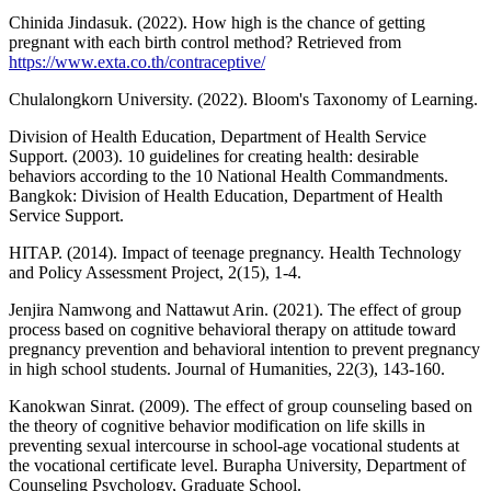
Chinida Jindasuk. (2022). How high is the chance of getting
pregnant with each birth control method? Retrieved from
https://www.exta.co.th/contraceptive/
Chulalongkorn University. (2022). Bloom's Taxonomy of Learning.
Division of Health Education, Department of Health Service
Support. (2003). 10 guidelines for creating health: desirable
behaviors according to the 10 National Health Commandments.
Bangkok: Division of Health Education, Department of Health
Service Support.
HITAP. (2014). Impact of teenage pregnancy. Health Technology
and Policy Assessment Project, 2(15), 1-4.
Jenjira Namwong and Nattawut Arin. (2021). The effect of group
process based on cognitive behavioral therapy on attitude toward
pregnancy prevention and behavioral intention to prevent pregnancy
in high school students. Journal of Humanities, 22(3), 143-160.
Kanokwan Sinrat. (2009). The effect of group counseling based on
the theory of cognitive behavior modification on life skills in
preventing sexual intercourse in school-age vocational students at
the vocational certificate level. Burapha University, Department of
Counseling Psychology, Graduate School.