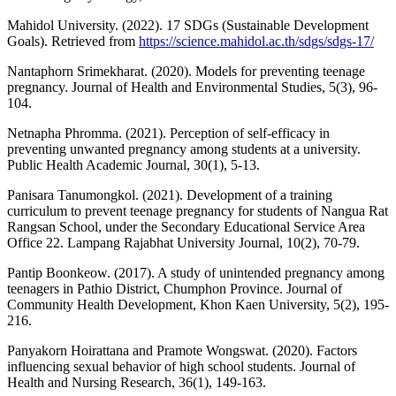
Mahidol University. (2022). 17 SDGs (Sustainable Development
Goals). Retrieved from
https://science.mahidol.ac.th/sdgs/sdgs-17/
Nantaphorn Srimekharat. (2020). Models for preventing teenage
pregnancy. Journal of Health and Environmental Studies, 5(3), 96-
104.
Netnapha Phromma. (2021). Perception of self-efficacy in
preventing unwanted pregnancy among students at a university.
Public Health Academic Journal, 30(1), 5-13.
Panisara Tanumongkol. (2021). Development of a training
curriculum to prevent teenage pregnancy for students of Nangua Rat
Rangsan School, under the Secondary Educational Service Area
Office 22. Lampang Rajabhat University Journal, 10(2), 70-79.
Pantip Boonkeow. (2017). A study of unintended pregnancy among
teenagers in Pathio District, Chumphon Province. Journal of
Community Health Development, Khon Kaen University, 5(2), 195-
216.
Panyakorn Hoirattana and Pramote Wongswat. (2020). Factors
influencing sexual behavior of high school students. Journal of
Health and Nursing Research, 36(1), 149-163.