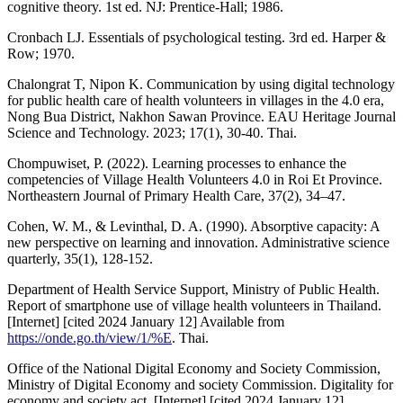
cognitive theory. 1st ed. NJ: Prentice-Hall; 1986.
Cronbach LJ. Essentials of psychological testing. 3rd ed. Harper &
Row; 1970.
Chalongrat T, Nipon K. Communication by using digital technology
for public health care of health volunteers in villages in the 4.0 era,
Nong Bua District, Nakhon Sawan Province. EAU Heritage Journal
Science and Technology. 2023; 17(1), 30-40. Thai.
Chompuwiset, P. (2022). Learning processes to enhance the
competencies of Village Health Volunteers 4.0 in Roi Et Province.
Northeastern Journal of Primary Health Care, 37(2), 34–47.
Cohen, W. M., & Levinthal, D. A. (1990). Absorptive capacity: A
new perspective on learning and innovation. Administrative science
quarterly, 35(1), 128-152.
Department of Health Service Support, Ministry of Public Health.
Report of smartphone use of village health volunteers in Thailand.
[Internet] [cited 2024 January 12] Available from
https://onde.go.th/view/1/%E
. Thai.
Office of the National Digital Economy and Society Commission,
Ministry of Digital Economy and society Commission. Digitality for
economy and society act. [Internet] [cited 2024 January 12]