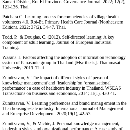
Samart District, Roi Et Province. Governance Journal. 2022; 12(2),
121-136. Thai.
Patchara C. Learning process for competencies of village health
volunteers 4.0, Roi-Et. Primary Health Care Journal (Northeastern
Edition). 2022; 37(2), 34-47. Thai.
Todd, P., & Douglas, C. (2012). Self-directed learning: A key
component of adult learning. Journal of European Industrial
Training.
Wasana T. Factors affecting the adoption of information technology
system of Panasonic group in Thailand [Msc thesis]. Thammasat
University; 2019. Thai.
Zumitzavan, V. The impact of different styles of ‘personal
knowledge management’and ‘leadership’on ‘organisational
performance’: a case of healthcare industry in Thailand. WSEAS
Transactions on business and economics, 2014; 11(1), 430-41.
Zumitzavan, V. Learning preferences and brand manag ement in the
Thai housing estate industry. International Journal of Management
and Enterprise Development. 2020;19(1), 42-57.
Zumitzavan, V., & Michie, J. Personal knowledge management,
leadership styles, and organizational performance: A case study of