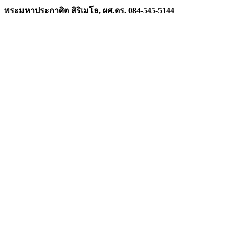
พระมหาประกาศิต สิริเมโธ, ผศ.ดร. 084-545-5144