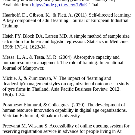
Available from
https://onde.go.th/view/1/%E
. Thai.
Haarhoff, D., Gibson, K., & Flett, A. (2011). Self-directed learning:
A key component of adult learning. Journal of European Industrial
Training.
Hsieh FY, Bloch DA, Larsen MD. A simple method of sample size
calculation for linear and logistic regression. Statistics in Medicine.
1998; 17(14), 1623-34.
Messa, L. A., & Testa, M. R. (2004). Absorptive capacity and
human resource management: The role of training. International
Journal of Manpower.
Michie, J., & Zumitzavan, V. The impact of ‘learning'and
‘leadership'management styles on organizational outcomes: a study
of tyre firms in Thailand. Asia Pacific Business Review. 2012;
18(4): 1-24.
Poramesw Eiumurai, & Colleagues. (2020). The development of
human resource innovation capability in digital age organizations.
Veridian E-Journal, Silpakorn University.
Preeyarat M, Witsanu S, Accessibility of online queuing system for
reserving registration service in advance for people living in At