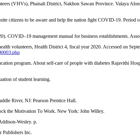
olunteers (VHVs), Phaisali District, Nakhon Sawan Province. Valaya A
 unite citizens to be aware and help the nation fight COVID-19. Period 
2020). COVID–19 management manual for business establishments. Assoc
 health volunteers, Health District 4, fiscal year 2020. Accessed on Se
P00003.php
ucation program. About self-care of people with diabetes Rajavithi Hos
ation of student learning.
 Saddle River, NJ: Pearson Prentice Hall.
ock the Motivation To Work. New York: John Willey.
 Addison-Wesley. p.
 Publishers Inc.