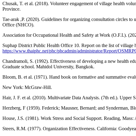
Chusak, T. et al. (2018). Volunteer engagement of village health v
Province.
Tae-arak ,P. (2020). Guidelines for organizing consultation circles to
Office (NHCO).
Association for Occupational Health and Safety at Work (O.F.I.). (
Suphap District Public Health Office 10. Report on the list of village
https://www.thaiphc.net/phc/phcadmin/administrator/Report/OSMR
Chandramoli, S. (1992). Effectiveness of developing a new health ed
Graduate school. Mahidol University, Bangkok.
Bloom, B. et al. (1971). Hand book on formative and summative evalu
New York: McGraw-Hill.
Hair, J. F. et al. (2010). Multivariate Data Analysis. (7th ed.). Upper
Herzberg, F (1959). Federick; Mausner, Bernard; and Synderman, Bl
House, J.S. (1981). Work Stress and Social Support. Reading, Mass:
Steers, R.M. (1977). Organization Effectiveness. California: Goodyear