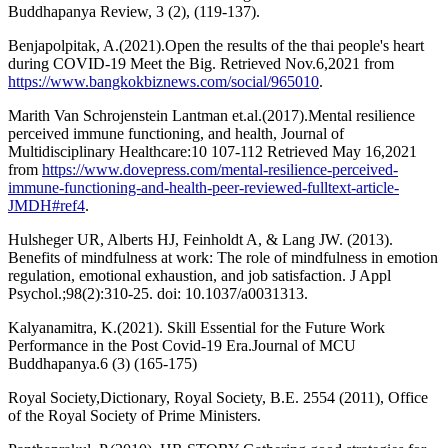
Buddhapanya Review, 3 (2), (119-137).
Benjapolpitak, A.(2021).Open the results of the thai people's heart
during COVID-19 Meet the Big. Retrieved Nov.6,2021 from
https://www.bangkokbiznews.com/social/965010
.
Marith Van Schrojenstein Lantman et.al.(2017).Mental resilience
perceived immune functioning, and health, Journal of
Multidisciplinary Healthcare:10 107-112 Retrieved May 16,2021
from
https://www.dovepress.com/mental-resilience-perceived-
immune-functioning-and-health-peer-reviewed-fulltext-article-
JMDH#ref4
.
Hulsheger UR, Alberts HJ, Feinholdt A, & Lang JW. (2013).
Benefits of mindfulness at work: The role of mindfulness in emotion
regulation, emotional exhaustion, and job satisfaction. J Appl
Psychol.;98(2):310-25. doi: 10.1037/a0031313.
Kalyanamitra, K.(2021). Skill Essential for the Future Work
Performance in the Post Covid-19 Era.Journal of MCU
Buddhapanya.6 (3) (165-175)
Royal Society,Dictionary, Royal Society, B.E. 2554 (2011), Office
of the Royal Society of Prime Ministers.