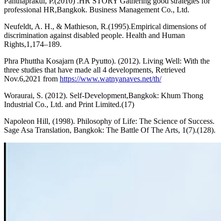
Panthaprakul, P.(2010) .HR STORY Gathering good strategies for
professional HR,Bangkok. Business Management Co., Ltd.
Neufeldt, A. H., & Mathieson, R.(1995).Empirical dimensions of
discrimination against disabled people. Health and Human
Rights,1,174–189.
Phra Phuttha Kosajarn (P.A Pyutto). (2012). Living Well: With the
three studies that have made all 4 developments, Retrieved
Nov.6,2021 from
https://www.watnyanaves.net/th/
Woraurai, S. (2012). Self-Development,Bangkok: Khum Thong
Industrial Co., Ltd. and Print Limited.(17)
Napoleon Hill, (1998). Philosophy of Life: The Science of Success.
Sage Asa Translation, Bangkok: The Battle Of The Arts, 1(7).(128).