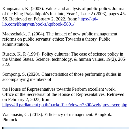
Kangsanan, K. (2003). Values and analysis of public policy. Journal
of the King Prajadhipok's Institute, Year 1, Issue 2 (2003), pages 45-
56. Retrieved on February 2, 2022, from:
https://kpi-
lib.com/library/en/books/kpibook-5801/
Maesschalck, J. (2004). The impact of new public management
reforms on public servants’ ethics: Towards a theory. Public
administration.
Ruscio, K. P. (1994). Policy cultures: The case of science policy in
the United States. Science, technology, & human values, 19(2), 205-
222.
Sompong, S. (2020). Characteristics of those performing duties in
accompanying members of
the House of Representatives towards Perform excellent work.
Office of the Secretariat of the House of Representatives. Retrieved
on February 2, 2022, from
https://dl.parliament.go.th/backoffice/viewer2300/web/previewer.php
.
Wattanasin, C. (2013). Efficiency of management. Bangkok:
Pimluck.