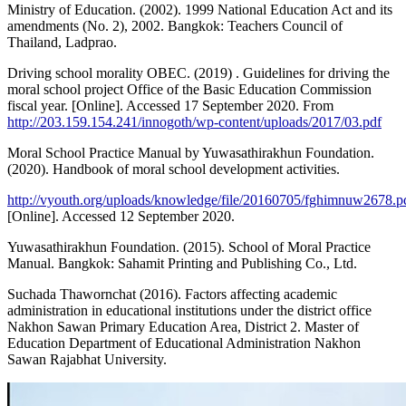
Ministry of Education. (2002). 1999 National Education Act and its
amendments (No. 2), 2002. Bangkok: Teachers Council of
Thailand, Ladprao.
Driving school morality OBEC. (2019) . Guidelines for driving the
moral school project Office of the Basic Education Commission
fiscal year. [Online]. Accessed 17 September 2020. From
http://203.159.154.241/innogoth/wp-content/uploads/2017/03.pdf
Moral School Practice Manual by Yuwasathirakhun Foundation.
(2020). Handbook of moral school development activities.
http://vyouth.org/uploads/knowledge/file/20160705/fghimnuw2678.p
[Online]. Accessed 12 September 2020.
Yuwasathirakhun Foundation. (2015). School of Moral Practice
Manual. Bangkok: Sahamit Printing and Publishing Co., Ltd.
Suchada Thawornchat (2016). Factors affecting academic
administration in educational institutions under the district office
Nakhon Sawan Primary Education Area, District 2. Master of
Education Department of Educational Administration Nakhon
Sawan Rajabhat University.