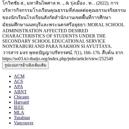
โกวิทชัย ส., มหาสินไพศาล ท. ., & รุ่งเมือง . ท. . (2022). การ
บริหารกิจกรรมโรงเรียนคุณธรรมที่ส่งผลต่อคุณธรรมจริยธรรม
ของนักเรียนโรงเรียนสังกัดสำนักงานเขตพื้นที่การศึกษา
มัธยมศึกษานนทบุรีและพระนครศรีอยุธยา: MORAL SCHOOL
ADMINISTRATION AFFECTED DESIRED
CHARACTERISTICS OF STUDENTS UNDER THE
SECONDARY SCHOOL EDUCATIONAL SERVICE
NONTRABURI AND PARA NAKHON SI AYUTTAYA.
วารสาร มจร พุทธปัญญาปริทรรศน์
,
7
(1), 166–176. สืบค้น จาก
https://so03.tci-thaijo.org/index.php/jmbr/article/view/252549
รูปแบบการอ้างอิงเพิ่มเติม
ACM
ACS
APA
ABNT
Chicago
Harvard
IEEE
MLA
Turabian
Vancouver