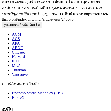
สมรรถนะของผู้บริหารและการพัฒนาทรัพยากรบุคคลของ
องค์กรปกครองส่วนท้องถิ่น กรุงเทพมหานคร .
วารสาร มจร
พุทธปัญญาปริทรรศน์
,
5
(2), 178–193. สืบค้น จาก https://so03.tci-
thaijo.org/index.php/jmbr/article/view/243673
รูปแบบการอ้างอิงเพิ่มเติม
ACM
ACS
APA
ABNT
Chicago
Harvard
IEEE
MLA
Turabian
Vancouver
ดาวน์โหลดการอ้างอิง
Endnote/Zotero/Mendeley (RIS)
BibTeX
ฉบับ