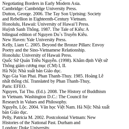
Negotiating Borders in Early Modern Asia.
Cambridge: Cambridge University Press.
Dutton, George. 2006. The Tay Son Uprising: Society
and Rebellion in Eighteenth-Century Vietnam.
Honolulu, Hawaii: University of Hawai’I Press.
Huỳnh Sanh Thông. 1987. The Tale of Kiêu: A
bilingual edition of Nguyen Du`s Truyên Kiêu.
New Haven: Yale University Press.
Kelly, Liam C. 2005. Beyond the Bronze Pillars: Envoy
Poetry and the Sino-Vietnamese Relationship.
Honolulu: University of Hawaii Press.
Quốc Sử Quán Triều Nguyễn. (1998). Khâm định Việt sử
Thông giám cương mục (CM) I, II.
Hà Nội: Nhà xuất bản Giáo dục.
Ngo Gia Van Phai. Phan Thanh-Thuy. 1985. Hoàng Lê
nhất thống chí. Translated by Phan Thanh-Thuy,
Paris: EFEO.
Nguyen, Tai Thu. (Ed.). 2008. The History of Buddhism
in Vietnam. Washington D.C.: The Council for
Research in Values and Philosophy.
Nguyễn, Lộc. 2004. Văn học Việt Nam. Hà Nội: Nhà xuất
bản Giáo dục.
Pelly, Patricia M. 2002. Postcolonial Vietnam: New
Histories of the National Past. Durham and
London: Duke University.