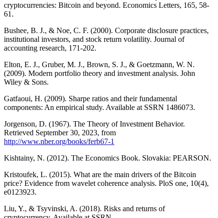
cryptocurrencies: Bitcoin and beyond. Economics Letters, 165, 58-
61.
Bushee, B. J., & Noe, C. F. (2000). Corporate disclosure practices,
institutional investors, and stock return volatility. Journal of
accounting research, 171-202.
Elton, E. J., Gruber, M. J., Brown, S. J., & Goetzmann, W. N.
(2009). Modern portfolio theory and investment analysis. John
Wiley & Sons.
Gatfaoui, H. (2009). Sharpe ratios and their fundamental
components: An empirical study. Available at SSRN 1486073.
Jorgenson, D. (1967). The Theory of Investment Behavior.
Retrieved September 30, 2023, from
http://www.nber.org/books/ferb67-1
Kishtainy, N. (2012). The Economics Book. Slovakia: PEARSON.
Kristoufek, L. (2015). What are the main drivers of the Bitcoin
price? Evidence from wavelet coherence analysis. PloS one, 10(4),
e0123923.
Liu, Y., & Tsyvinski, A. (2018). Risks and returns of
cryptocurrency. Available at SSRN.