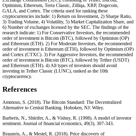
Optimism, Ethereum, Terra Classic, Zilliqa, XRP, Dogecoin,
GALA, and Cortex. The criteria used for ranking these
cryptocurrencies include: 1) Return on Investment, 2) Sharpe Ratio,
3) Trading Volume, 4) Volatility, 5) Market Capitalization Share, and
6) Number of exchanges licensed by the SEC. The findings of the
research indicate: 1) For Conservative Investors, the recommended
order of investment is Bitcoin (BTC), followed by Optimism (OP)
and Ethereum (ETH). 2) For Moderate Investors, the recommended
order of investment is Ethereum (ETH), followed by Optimism (OP)
and Cortex (CTXC). 3) For Aggressive Investors, the recommended
order of investment is Bitcoin (BTC), followed by Tether (USDT)
and Ethereum (ETH). 4) All types of investors should avoid
investing in Tether Classic (LUNC), ranked as the 10th
cryptocurrency.
References
Ammous, S. (2018). The Bitcoin Standard: The Decentralized
Alternative to Central Banking. Hoboken, NJ: Wiley.
Barberis, N., Shleifer, A., & Vishny, R. (1998). A model of investor
sentiment. Journal of financial economics, 49(3), 307-343.
Brauneis, A., & Mestel, R. (2018). Price discovery of