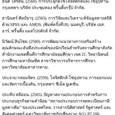
ธนิต โสรัตน์. (2560). การประยุกต์ใช้โลจิสติกส์และโซ่อุปทาน.
กรุงเทพฯ: บริษัท ประชุมทอง พริ้นติ้งกรุ๊ป จำกัด.
ธานินทร์ ศิลป์จารุ. (2563). การวิจัยและวิเคราะห์ข้อมูลทางสถิติ
ด้วย SPSS และ AMOS. (พิมพ์ครั้งที่18). นนทบุรี: บริษัท เอส.
อาร์. พริ้นติ้ง แมสโปรดักส์ จำกัด.
นิวัฒน์ สินไชย. (2560). การพัฒนาแนวทางการเสริมสร้าง
คุณลักษณะอันพึงประสงค์ของนักเรียนสำหรับสถานศึกษาสังกัด
สำนักงานเขตพื้นที่การศึกษามัธยมศึกษา เขต 21. วิทยานิพนธ์
การศึกษามหาบัณฑิต สาขาวิชาการบริหารการศึกษา.
มหาวิทยาลัยมหาสารคาม.
ประจวบ กล่อมจิตร. (2559). โลจิสติกส์-โซ่อุปทาน: การออกแบบ
และจัดการเบื้องต้น. กรุงเทพฯ: ซีเอ็ด ยูเคชั่น.
ประทีป สลีอ่อน. (2565). ปัญหาสถานประกอบการสำหรับการ
ประกอบธุรกิจตามคำนิยม “สถานประกอบการจดทะเบียนภาษี
มูลค่าเพิ่ม” ของประเทศไทย. วารสารนิติศาสตร์ รัฐศาสตร์ และ
สังคมศาสตร์ มหาวิทยาลัยราชภัฎเชียงราย, 6(1), 87-106.