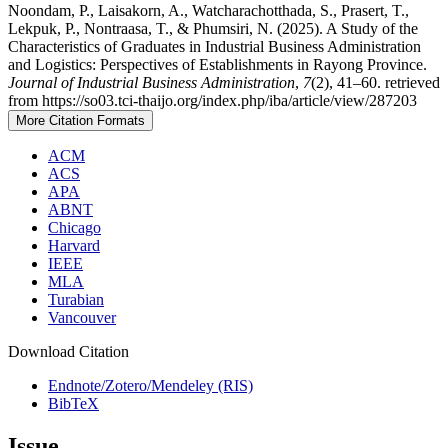
Noondam, P., Laisakorn, A., Watcharachotthada, S., Prasert, T.,
Lekpuk, P., Nontraasa, T., & Phumsiri, N. (2025). A Study of the
Characteristics of Graduates in Industrial Business Administration
and Logistics: Perspectives of Establishments in Rayong Province.
Journal of Industrial Business Administration
,
7
(2), 41–60. retrieved
from https://so03.tci-thaijo.org/index.php/iba/article/view/287203
More Citation Formats
ACM
ACS
APA
ABNT
Chicago
Harvard
IEEE
MLA
Turabian
Vancouver
Download Citation
Endnote/Zotero/Mendeley (RIS)
BibTeX
Issue