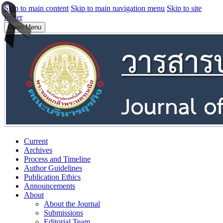
Skip to main content
Skip to main navigation menu
Skip to site
footer
Open Menu
Current
Archives
Process and Timeline
Author Guidelines
Publication Ethics
Announcements
About
About the Journal
Submissions
Editorial Team