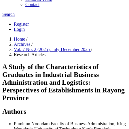
Contact
Search
Register
Login
Home
/
Archives
/
Vol. 7 No. 2 (2025): July-December 2025
/
Research Articles
A Study of the Characteristics of
Graduates in Industrial Business
Administration and Logistics:
Perspectives of Establishments in Rayong
Province
Authors
Puminun Noondam
Faculty of Business Administration, King
Mongkut's University of Technology North Bangkok.