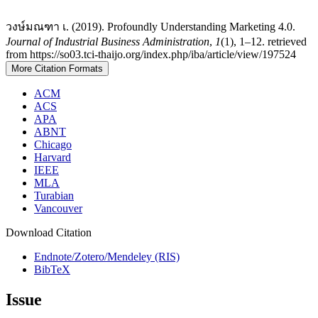
วงษ์มณฑา เ. (2019). Profoundly Understanding Marketing 4.0.
Journal of Industrial Business Administration
,
1
(1), 1–12. retrieved
from https://so03.tci-thaijo.org/index.php/iba/article/view/197524
More Citation Formats
ACM
ACS
APA
ABNT
Chicago
Harvard
IEEE
MLA
Turabian
Vancouver
Download Citation
Endnote/Zotero/Mendeley (RIS)
BibTeX
Issue