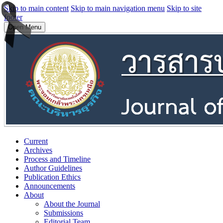
Skip to main content
Skip to main navigation menu
Skip to site
footer
Open Menu
Current
Archives
Process and Timeline
Author Guidelines
Publication Ethics
Announcements
About
About the Journal
Submissions
Editorial Team