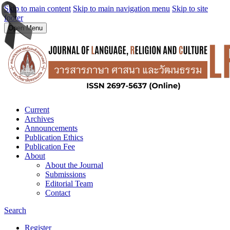
Skip to main content
Skip to main navigation menu
Skip to site
footer
Open Menu
Current
Archives
Announcements
Publication Ethics
Publication Fee
About
About the Journal
Submissions
Editorial Team
Contact
Search
Register