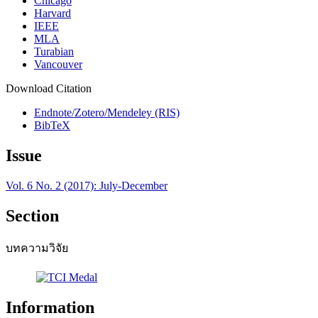
Chicago
Harvard
IEEE
MLA
Turabian
Vancouver
Download Citation
Endnote/Zotero/Mendeley (RIS)
BibTeX
Issue
Vol. 6 No. 2 (2017): July-December
Section
บทความวิจัย
Information