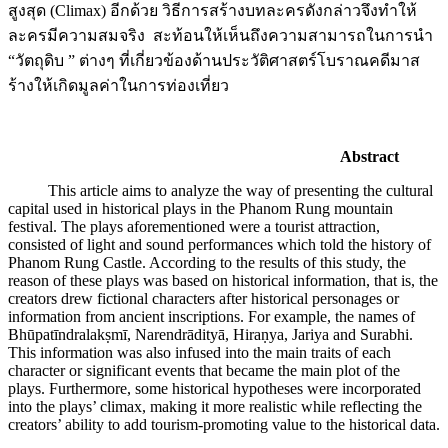
สูงสุด (Climax) อีกด้วย วิธีการสร้างบทละครดังกล่าวจึงทำให้
ละครมีความสมจริง สะท้อนให้เห็นถึงความสามารถในการนำ
“วัตถุดิบ ” ต่างๆ ที่เกี่ยวข้องด้านประวัติศาสตร์โบราณคดีมาส
ร้างให้เกิดมูลค่าในการท่องเที่ยว
Abstract
This article aims to analyze the way of presenting the cultural
capital used in historical plays in the Phanom Rung mountain
festival. The plays aforementioned were a tourist attraction,
consisted of light and sound performances which told the history of
Phanom Rung Castle. According to the results of this study, the
reason of these plays was based on historical information, that is, the
creators drew fictional characters after historical personages or
information from ancient inscriptions. For example, the names of
Bhūpatīndralakṣmī, Narendrādityā, Hiraṇya, Jariya and Surabhi.
This information was also infused into the main traits of each
character or significant events that became the main plot of the
plays. Furthermore, some historical hypotheses were incorporated
into the plays’ climax, making it more realistic while reflecting the
creators’ ability to add tourism-promoting value to the historical data.