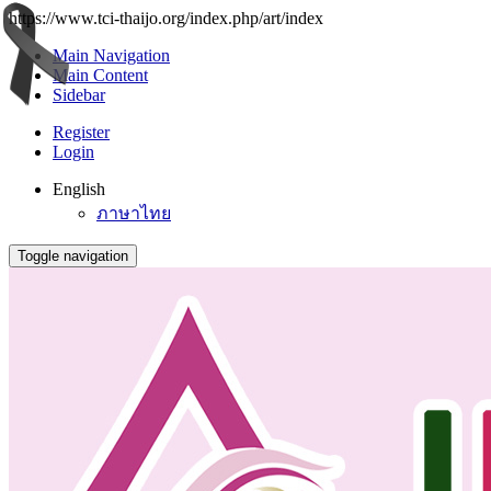
https://www.tci-thaijo.org/index.php/art/index
Main Navigation
Main Content
Sidebar
Register
Login
English
ภาษาไทย
Toggle navigation