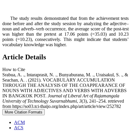
The study results demonstrated that from the achievement tests
done before and after the study session by analyzing the adjective–
noun and adverb–verb occurrence, the average score of the post-test
was higher than the pretest at 17.06 points (=35.03) and 10.23
points (=10.23), consecutively. This might indicate that students’
vocabulary knowledge was higher.
Article Details
How to Cite
Srabua, A. ., Intaraprasit, N. ., Bunyaburana, M. ., Uraisakul, S. ., &
Seachan, A. . (2021). VOCABULARY ACCUMULATION
THROUGH THE ANALYSIS OF THE COAPPEARANCE OF
NOUNS WITH ADJECTIVES AND VERBS WITH ADVERBS
IN BANGKOK POST.
Journal of Liberal Art of Rajamangala
University of Technology Suvarnabhumi
,
3
(3), 241–254. retrieved
from https://so03.tci-thaijo.org/index.php/art/article/view/252782
More Citation Formats
ACM
ACS