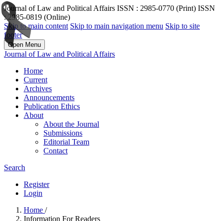
Journal of Law and Political Affairs ISSN : 2985-0770 (Print) ISSN
: 2985-0819 (Online)
Skip to main content
Skip to main navigation menu
Skip to site
footer
Open Menu
Journal of Law and Political Affairs
Home
Current
Archives
Announcements
Publication Ethics
About
About the Journal
Submissions
Editorial Team
Contact
Search
Register
Login
Home
/
Information For Readers