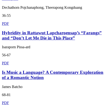
Dechathorn Pojchanaphong, Theerapong Kongduang
36-55
PDF
Hybridity in Rattawut Lapcharoensap’s “Farangs”
and “Don’t Let Me Die in This Place”
Isaraporn Pissa-ard
56-67
PDF
Is Music a Language? A Contemporary Exploration
of a Romantic Notion
James Batcho
68-81
PDF