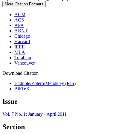
More Citation Formats
ACM
ACS
APA
ABNT
Chicago
Harvard
IEEE
MLA
Turabian
Vancouver
Download Citation
Endnote/Zotero/Mendeley (RIS)
BibTeX
Issue
Vol. 7 No. 1: January - April 2011
Section