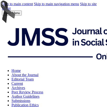
Skip to main content
Skip to main navigation menu
Skip to site
footer
Open Menu
Home
About the Journal
Editorial Team
Current
Archives
Peer Review Process
Author Guidelines
Submissions
Publication Ethics