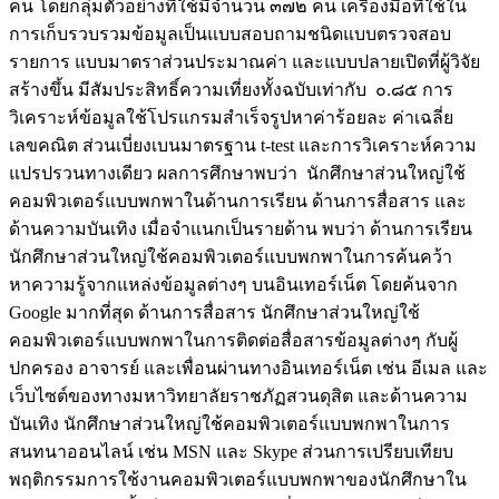
คน โดยกลุ่มตัวอย่างที่ใช้มีจำนวน ๓๗๒ คน เครื่องมือที่ใช้ใน
การเก็บรวบรวมข้อมูลเป็นแบบสอบถามชนิดแบบตรวจสอบ
รายการ แบบมาตราส่วนประมาณค่า และแบบปลายเปิดที่ผู้วิจัย
สร้างขึ้น มีสัมประสิทธิ์ความเที่ยงทั้งฉบับเท่ากับ ๐.๘๕ การ
วิเคราะห์ข้อมูลใช้โปรแกรมสำเร็จรูปหาค่าร้อยละ ค่าเฉลี่ย
เลขคณิต ส่วนเบี่ยงเบนมาตรฐาน t-test และการวิเคราะห์ความ
แปรปรวนทางเดียว ผลการศึกษาพบว่า นักศึกษาส่วนใหญ่ใช้
คอมพิวเตอร์แบบพกพาในด้านการเรียน ด้านการสื่อสาร และ
ด้านความบันเทิง เมื่อจำแนกเป็นรายด้าน พบว่า ด้านการเรียน
นักศึกษาส่วนใหญ่ใช้คอมพิวเตอร์แบบพกพาในการค้นคว้า
หาความรู้จากแหล่งข้อมูลต่างๆ บนอินเทอร์เน็ต โดยค้นจาก
Google มากที่สุด ด้านการสื่อสาร นักศึกษาส่วนใหญ่ใช้
คอมพิวเตอร์แบบพกพาในการติดต่อสื่อสารข้อมูลต่างๆ กับผู้
ปกครอง อาจารย์ และเพื่อนผ่านทางอินเทอร์เน็ต เช่น อีเมล และ
เว็บไซต์ของทางมหาวิทยาลัยราชภัฏสวนดุสิต และด้านความ
บันเทิง นักศึกษาส่วนใหญ่ใช้คอมพิวเตอร์แบบพกพาในการ
สนทนาออนไลน์ เช่น MSN และ Skype ส่วนการเปรียบเทียบ
พฤติกรรมการใช้งานคอมพิวเตอร์แบบพกพาของนักศึกษาใน