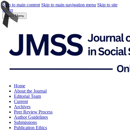
Skip to main content
Skip to main navigation menu
Skip to site
footer
Open Menu
Home
About the Journal
Editorial Team
Current
Archives
Peer Review Process
Author Guidelines
Submissions
Publication Ethics